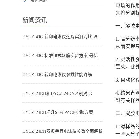
电场的作
文将分别
新闻资讯
一、凝胶
DYCZ-40G 转印电泳仪选购实测对比 湿转设备怎么选不踩坑
1. 高
从而实现
DYCZ-40G 标准湿式转膜实验方案 最优参数搭配
2. 灵
需求。此
DYCZ-40G 转印电泳仪参数性能详解
3. 自
4. 结
DYCZ-24DH和DYCZ-24DN区别对比
到有关样
DYCZ-24DH标准SDS-PAGE实验方案
二、凝胶
1. 对
DYCZ-24DH双板垂直电泳仪参数全面解析
一些大分