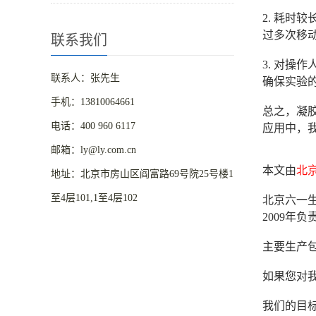
2. 耗
过多次移
联系我们
3. 对
联系人：张先生
确保实验
手机：13810064661
总之，凝
电话：400 960 6117
应用中，
邮箱：ly@ly.com.cn
本文由
北
地址：北京市房山区阎富路69号院25号楼1
至4层101,1至4层102
北京六一生
2009
主要生产
如果您对我
我们的目