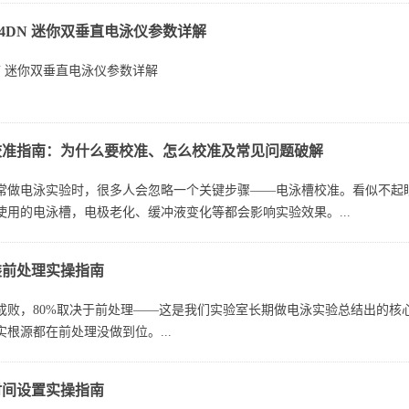
‑24DN 迷你双垂直电泳仪参数详解
‑24DN 迷你双垂直电泳仪进行蛋白 SDS‑PAGE 分离，考察条带清晰度
4DN 迷你双垂直电泳仪参数详解
本参数（一眼看懂配置）
校准指南：为什么要校准、怎么校准及常见问题破解
24DN 是北京六一经典迷你双垂直电泳仪，主打小型化、双板并行、高分辨
常做电泳实验时，很多人会忽略一个关键步骤——电泳槽校准。看似不起
使用的电泳槽，电极老化、缓冲液变化等都会影响实验效果。...
装前处理实操指南
成败，80%取决于前处理——这是我们实验室长期做电泳实验总结出的核
根源都在前处理没做到位。...
时间设置实操指南