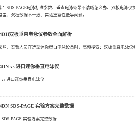
索：SDS-PAGE电泳标准参数、垂直电泳条带不清晰怎么办、双板电泳
度差、双板数据不一致、实验重复性低等问题。...
-24DH双板垂直电泳仪参数全面解析
购、实验人员在选型迷你蛋白电泳设备时，高频搜索：双板垂直电泳仪参数、D
24DN vs 进口迷你垂直电泳仪
DN vs 进口迷你垂直电泳仪
点：进口贵、国产怕不稳
24DN SDS‑PAGE 实验方案完整数据
纠结：
DN SDS‑PAGE 实验方案完整数据
Bio‑Rad Mini‑PROTEAN）：稳定但价格高、配件贵、维修慢...
的