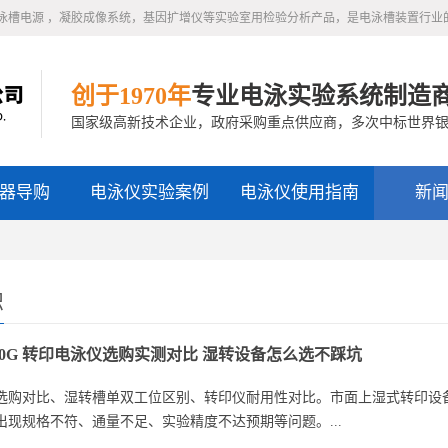
泳槽电源 ，凝胶成像系统，基因扩增仪等实验室用检验分析产品，是电泳槽装置行业
创于1970年
专业电泳实验系统制造
国家级高新技术企业，政府采购重点供应商，多次中标世界
器导购
电泳仪实验案例
电泳仪使用指南
新
识
-40G 转印电泳仪选购实测对比 湿转设备怎么选不踩坑
选购对比、湿转槽单双工位区别、转印仪耐用性对比。市面上湿式转印设
出现规格不符、通量不足、实验精度不达预期等问题。...