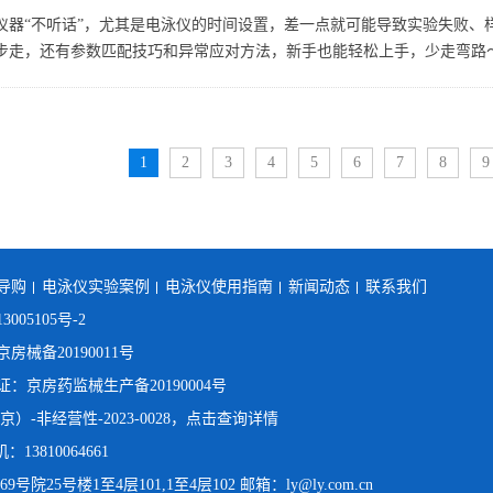
仪器“不听话”，尤其是电泳仪的时间设置，差一点就可能导致实验失败、
步走，还有参数匹配技巧和异常应对方法，新手也能轻松上手，少走弯路～.
1
2
3
4
5
6
7
8
9
导购
电泳仪实验案例
电泳仪使用指南
新闻动态
联系我们
3005105号-2
械备20190011号
京房药监械生产备20190004号
）-非经营性-2023-0028，点击查询详情
：13810064661
25号楼1至4层101,1至4层102 邮箱：ly@ly.com.cn