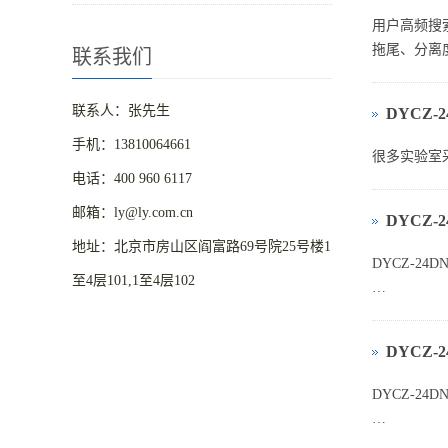
用户高频搜
拖尾、分离
联系我们
联系人：张先生
DYCZ
手机：13810064661
很多实验室采
电话：400 960 6117
邮箱：ly@ly.com.cn
DYCZ‑
地址：北京市房山区阎富路69号院25号楼1
DYCZ‑24
至4层101,1至4层102
一、用户痛
DYCZ‑
很多实验室
DYCZ‑24
1、进口（如 
一、实验目