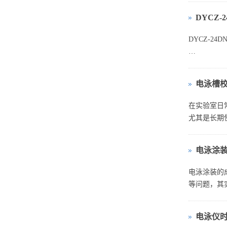
DYCZ
用 DYCZ
...
DYCZ‑2
一、仪器基
电泳槽
DYCZ‑
离。...
在实验室日
尤其是长期
电泳涂
电泳涂装的
等问题，其实
电泳仪