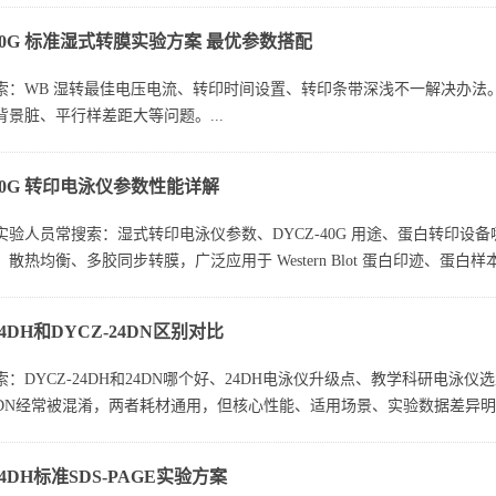
-40G 标准湿式转膜实验方案 最优参数搭配
索：WB 湿转最佳电压电流、转印时间设置、转印条带深浅不一解决办法
景脏、平行样差距大等问题。...
-40G 转印电泳仪参数性能详解
验人员常搜索：湿式转印电泳仪参数、DYCZ-40G 用途、蛋白转印设备哪
散热均衡、多胶同步转膜，广泛应用于 Western Blot 蛋白印迹、蛋白
24DH和DYCZ-24DN区别对比
：DYCZ-24DH和24DN哪个好、24DH电泳仪升级点、教学科研电泳仪
4DN经常被混淆，两者耗材通用，但核心性能、适用场景、实验数据差异明显
24DH标准SDS-PAGE实验方案