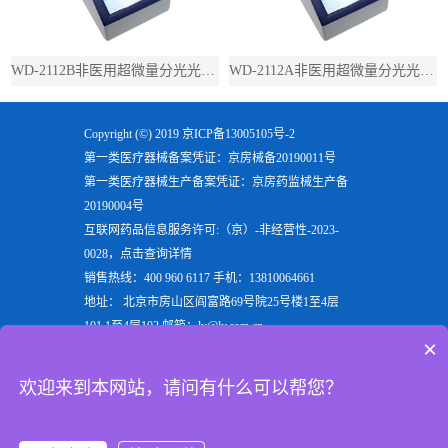
WD-2112B非医用超微量分光光度计（带荧光）
WD-2112A非医用超微量分光光度计（不带荧光）
Copyright (©) 2019
京ICP备13005105号-2
第一类医疗器械备案凭证：京房械备20190011号
第一类医疗器械生产备案凭证：京房药监械生产备
20190004号
互联网药品信息服务许可:（京）-非经营性-2023-
0028，点击查询详情
销售热线：400 960 6117 手机：13810064661
地址： 北京市房山区阎富路69号院25号楼1至4层
101,1至4层102 邮箱：ly@ly.com.cn
×
欢迎来到北京六一生物科技有限公司，六一生物专注
于生产
电泳仪
，
垂直电泳仪
，
水平电泳仪
，
蛋白电泳
欢迎来到本网站，请问有什么可以帮您？
仪
等实验室用检验分析产品，是电泳槽装置行业的重
点企业