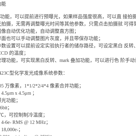
功能
览功能，可以提前进行预曝光，如果样品强度很高，可以直 接拍
曝光拍摄，无需再调整曝光时间等其他参数，只需点击拍摄就 可
带图像自动优化功能，自动调整直方图；
摄界面也可以手动调整图片灰度，并且带保存功能；
义参数设置可以提前设定实验执行者的储存路径，可设定黑白 反
 CCD 的温度；
像管理功能，可实现黑白反转、mark 叠加功能，可以进行色 阶
9423C型化学发光成像系统参数：
5 万像素，1*1/2*2/4*4 像素合并功能；
5μm x 4.5μm ；
曝光功能；
bit；
60℃，可控制制冷温度；
6e- RMS @ 12 MHz；
,000e-；