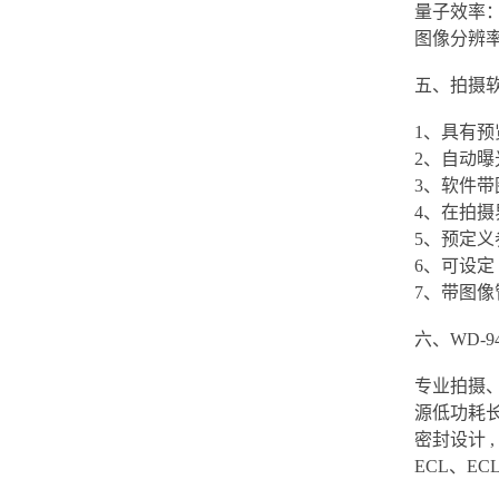
量子效率：8
图像分辨率
五、拍摄
1、具有
2、自动
3、软件
4、在拍
5、预定
6、可设定
7、带图像
六、WD-
专业拍摄、分
源低功耗长
密封设计 
ECL、ECL