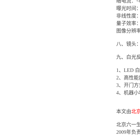
暗电流：<0.00
曝光时间：0.
非线性度：
量子效率：8
图像分辨率
八、镜头：
九、白光
1、LED
2、高性
3、开门
4、机器
本文由
北
北京六一生
2009