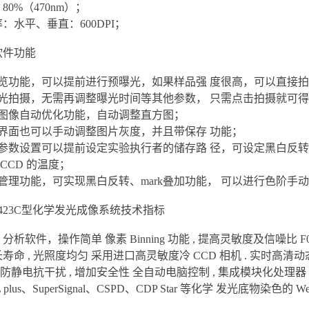
0%（470nm）；
：水平、垂直：600DPI；
软件功能
预览功能，可以提前进行预曝光，如果样品强 度很高，可以直接
曝光拍摄，无需再调整曝光时间等其他参数， 只需点击拍摄就可
带图像自动优化功能，自动调整直方图；
摄界面也可以手动调整图片灰度，并且带保存 功能；
义参数设置可以提前设定实验执行者的储存路 径，可设定黑白反
 CCD 的温度；
管理功能，可实现黑白反转、mark叠加功能， 可以进行色阶
9423C型化学发光成像系统技术指标
析软件，操作简单 像素 Binning 功能 , 提高灵敏度及信噪比 F0.
寿命 , 光照度均匀 采用进口高灵敏度冷 CCD 相机 . 实时高清
, 防静电抗干扰 , 增加安全性 全自动电脑控制 , 集成模块化处理
 plus、SuperSignal、CSPD、CDP Star 等化学 发光底物染色的 W