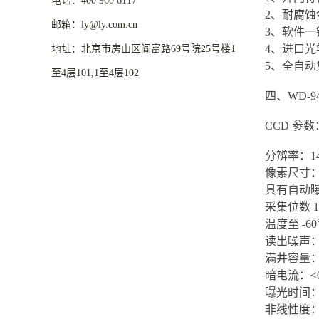
电话：400 960 6117
2、耐腐
邮箱：ly@ly.com.cn
3、软件
4、进口光
地址：北京市房山区阎富路69号院25号楼1
5、全自动
至4层101,1至4层102
四、WD-
CCD 参数
分辨率：14
像素尺寸：6.
具有自动
采集位数 16
温度至 -
读出噪声：6e
满井容量：18
暗电流：<0.00
曝光时间：0.
非线性度：