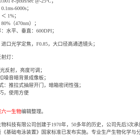
1 e-/pixel/sec @-25ºC；
1ms-6000s；
＜ 1%；
0%（470nm）；
：水平、垂直：600DPI；
进口光学定焦，F0.85，大口径高通透镜头；
反射灯：
 白光反射，亮度可调；
能扣噪音暗背景成像板；
方式：推拉式抽屉开门，暗箱密闭性强；
小巧，使用方便
京六一生物
编辑整理。
物科技有限公司创建于1970年，50多年的历史，公司先后3
年负责《基础电泳装置》国家标准已发布实施。专业生产生物化学与