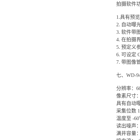
拍摄软件
1.具有预
2. 自动
3. 软件
4. 在拍
5. 预定
6. 可设定
7. 带图
七、WD-
分辨率：60
像素尺寸：4.
具有自动
采集位数 16
温度至 -
读出噪声：4-
满井容量：18