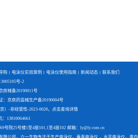
导购
电泳仪实验案例
电泳仪使用指南
新闻动态
联系我们
3005105号-2
械备20190011号
京房药监械生产备20190004号
）-非经营性-2023-0028，点击查询详情
：13810064661
25号楼1至4层101,1至4层102 邮箱：ly@ly.com.cn
有限公司，六一生物专注于生产
电泳仪
，
垂直电泳仪
，
水平电泳仪
，
蛋白