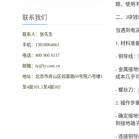
题、使用
联系我们
二、3块
当遇到电
联系人：张先生
1. 材料准
手机：13810064661
电话：400 960 6117
- 铜导线
邮箱：ly@ly.com.cn
- 金属接
地址：北京市房山区阎富路69号院25号楼1
成本几乎
至4层101,1至4层102
- 螺丝
2. 操作步
- 确定接
到接地端
- 连接