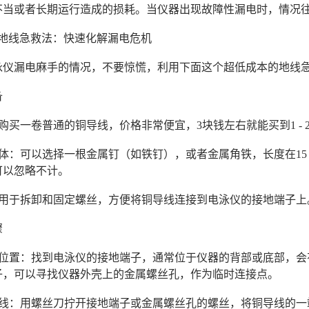
不当或者长期运行造成的损耗。当仪器出现故障性漏电时，情况
钱地线急救法：快速化解漏电危机
泳仪漏电麻手的情况，不要惊慌，利用下面这个超低成本的地线
备
：购买一卷普通的铜导线，价格非常便宜，3块钱左右就能买到1 
地体：可以选择一根金属钉（如铁钉），或者金属角铁，长度在15 
可以忽略不计。
刀：用于拆卸和固定螺丝，方便将铜导线连接到电泳仪的接地端子上
骤
地位置：找到电泳仪的接地端子，通常位于仪器的背部或底部，会
子，可以寻找仪器外壳上的金属螺丝孔，作为临时连接点。
铜导线：用螺丝刀拧开接地端子或金属螺丝孔的螺丝，将铜导线的