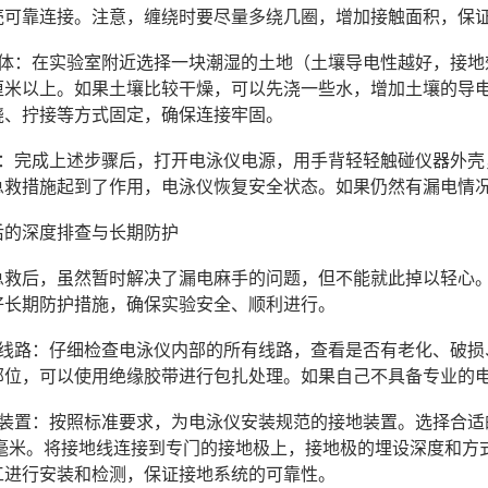
壳可靠连接。注意，缠绕时要尽量多绕几圈，增加接触面积，保
接地体：在实验室附近选择一块潮湿的土地（土壤导电性越好，接
0厘米以上。如果土壤比较干燥，可以先浇一些水，增加土壤的导
绕、拧接等方式固定，确保连接牢固。
效果：完成上述步骤后，打开电泳仪电源，用手背轻轻触碰仪器外
急救措施起到了作用，电泳仪恢复安全状态。如果仍然有漏电情
后的深度排查与长期防护
急救后，虽然暂时解决了漏电麻手的问题，但不能就此掉以轻心
好长期防护措施，确保实验安全、顺利进行。
检查线路：仔细检查电泳仪内部的所有线路，查看是否有老化、破
部位，可以使用绝缘胶带进行包扎处理。如果自己不具备专业的
接地装置：按照标准要求，为电泳仪安装规范的接地装置。选择合
平方毫米。将接地线连接到专门的接地极上，接地极的埋设深度和方
工进行安装和检测，保证接地系统的可靠性。