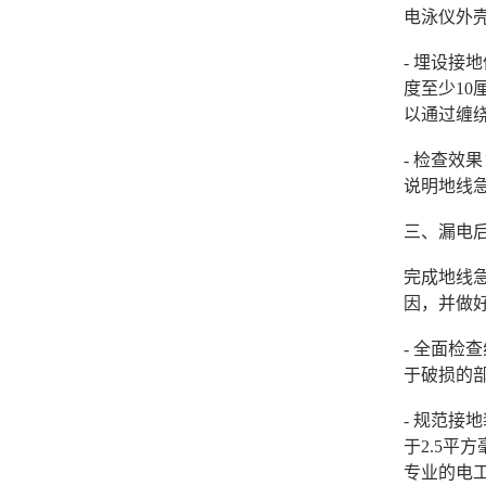
电泳仪外
- 埋设
度至少1
以通过缠
- 检查
说明地线
三、漏电
完成地线
因，并做
- 全面
于破损的
- 规范
于2.5
专业的电