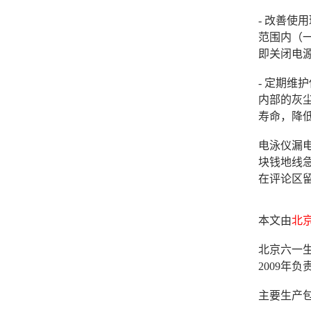
- 改善
范围内（一
即关闭电
- 定期
内部的灰
寿命，降
电泳仪漏
块钱地线
在评论区
本文由
北
北京六一生
2009
主要生产