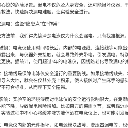
战心惊的危险场景。漏电不仅危及人身安全，还可能损坏仪器、干
急救法，快速解决漏电难题，让实验安全进行。
漏电：这些“隐患点”在“作祟”
救方法前，我们得先搞清楚电泳仪为什么会漏电。只有找准根源
老化破损：电泳仪使用时间较长后，内部的电源线、连接线等可能
暴露出来，与仪器外壳接触，就会导致外壳带电，引发漏电。特
更快。据统计，使用超过5年的电泳仪，因线路老化导致漏电的概
不良：接地线是保障电泳仪安全运行的重要防线。如果接地线缺失
时导入大地，就会在仪器外壳上积累，使人接触时产生麻手的感
置不符合标准，从而埋下安全隐患。
环境影响：实验室的环境湿度对电泳仪的安全运行影响很大。在潮
性能下降，导致漏电风险增加。比如南方的梅雨季节，或者靠近
，实验过程中不小心将缓冲液等液体洒在电泳仪上，也可能引发
故障：电泳仪内部的元件损坏，如电源模块故障、变压器漏电等，