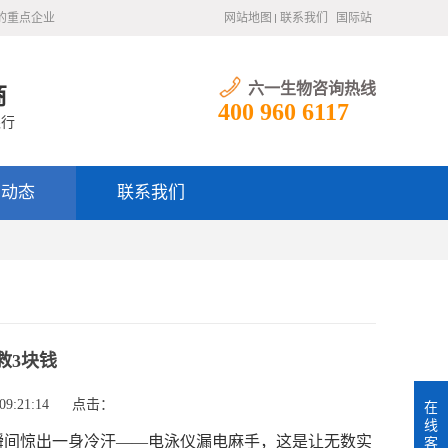
的重点企业
网站地图
联系我们
国际站
六一生物咨询热线
商
400 960 6117
银行
闻动态
联系我们
救3块钱
9:21:14
点击：
在
线
间惊出一身冷汗——电泳仪漏电麻手，这是让无数实
客