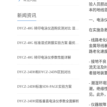
验人员胆
本的地线
新闻资讯
一、电泳仪
DYCZ-40G 转印电泳仪选购实测对比 湿转设备怎么选不踩坑
在实施急
- 线路
DYCZ-40G 标准湿式转膜实验方案 最优参数搭配
金属导线
路老化速度
DYCZ-40G 转印电泳仪参数性能详解
- 接地
流无法及
DYCZ-24DH和DYCZ-24DN区别对比
者接地装
- 潮湿
DYCZ-24DH标准SDS-PAGE实验方案
潮，绝缘
见。此外
DYCZ-24DH双板垂直电泳仪参数全面解析
- 仪器