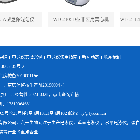
113A型迷你混匀仪
WD-2105D型非医用离心机
导购
电泳仪实验案例
电泳仪使用指南
新闻动态
联系我们
3005105号-2
械备20190011号
京房药监械生产备20190004号
）-非经营性-2023-0028，点击查询详情
：13810064661
25号楼1至4层101,1至4层102 邮箱：ly@ly.com.cn
有限公司，六一生物专注于生产
电泳仪
，
垂直电泳仪
，
水平电泳仪
，
蛋白
装置行业的重点企业