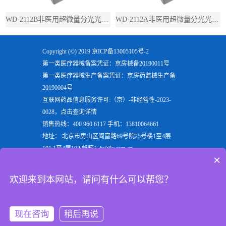
WD-2112B非医用超微量分光光度计（带荧光）
WD-2112A非医用超微量分光光度计（不带荧光）
Copyright (©) 2019
京ICP备13005105号-2
第一类医疗器械备案凭证：京房械备20190011号
第一类医疗器械生产备案凭证：京房药监械生产备
20190004号
互联网药品信息服务许可:（京）-非经营性-2023-
0028，点击查询详情
销售热线：400 960 6117 手机：13810064661
地址： 北京市房山区阎富路69号院25号楼1至4层
101,1至4层102 邮箱：ly@ly.com.cn
×
欢迎来到北京六一生物科技有限公司，六一生物专注
于生产
电泳仪
，
垂直电泳仪
，
水平电泳仪
，
蛋白电泳
欢迎来到本网站，请问有什么可以帮您？
仪
等实验室用检验分析产品，是电泳槽装置行业的重
点企业
现在咨询
稍后再说