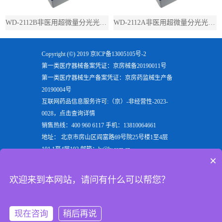
WD-2112B非医用超微量分光光度计（带荧光）
WD-2112A非医用超微量分光光度计（不带荧光）
Copyright (©) 2019
京ICP备13005105号-2
第一类医疗器械备案凭证：京房械备20190011号
第一类医疗器械生产备案凭证：京房药监械生产备
20190004号
互联网药品信息服务许可:（京）-非经营性-2023-
0028，点击查询详情
销售热线：400 960 6117 手机：13810064661
地址： 北京市房山区阎富路69号院25号楼1至4层
101,1至4层102 邮箱：ly@ly.com.cn
×
欢迎来到北京六一生物科技有限公司，六一生物专注
于生产
电泳仪
，
垂直电泳仪
，
水平电泳仪
，
蛋白电泳
欢迎来到本网站，请问有什么可以帮您？
仪
等实验室用检验分析产品，是电泳槽装置行业的重
点企业
现在咨询
稍后再说