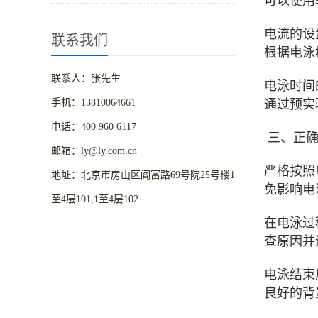
可以使用
电流的设
联系我们
根据电泳
联系人：张先生
电泳时间
手机：13810064661
通过预实
电话：400 960 6117
三、正确
邮箱：ly@ly.com.cn
严格按照
地址：北京市房山区阎富路69号院25号楼1
免影响电
至4层101,1至4层102
在电泳过
查原因并
电泳结束
良好的背