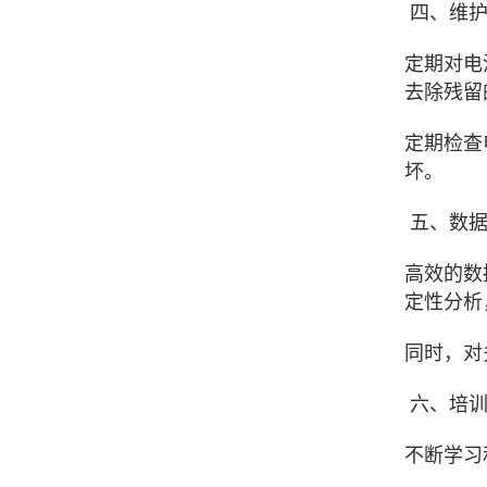
四、维护
定期对电
去除残留
定期检查
坏。
五、数据
高效的数
定性分析
同时，对
六、培训
不断学习