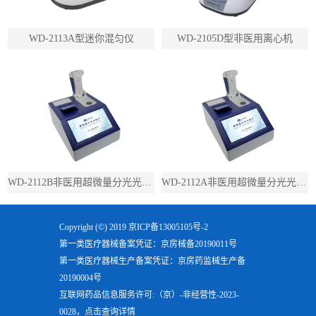
WD-2113A型迷你混匀仪
WD-2105D型非医用离心机
WD-2112B非医用超微量分光光度计（带荧光）
WD-2112A非医用超微量分光光度计（不带荧光）
Copyright (©) 2019
京ICP备13005105号-2
第一类医疗器械备案凭证：京房械备20190011号
第一类医疗器械生产备案凭证：京房药监械生产备
20190004号
互联网药品信息服务许可:（京）-非经营性-2023-
0028，点击查询详情