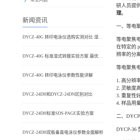
研人员提
理
。
新闻资讯
一、等电
DYCZ-40G 转印电泳仪选购实测对比 湿转设备怎么选不踩坑
等电聚焦电泳
在特定的
辨率的分
DYCZ-40G 标准湿式转膜实验方案 最优参数搭配
等电聚焦
DYCZ-40G 转印电泳仪参数性能详解
1. 高分
2. 灵敏
DYCZ-24DH和DYCZ-24DN区别对比
3. 重复
4. 样品
DYCZ-24DH标准SDS-PAGE实验方案
二、DYC
DYCP-
DYCZ-24DH双板垂直电泳仪参数全面解析