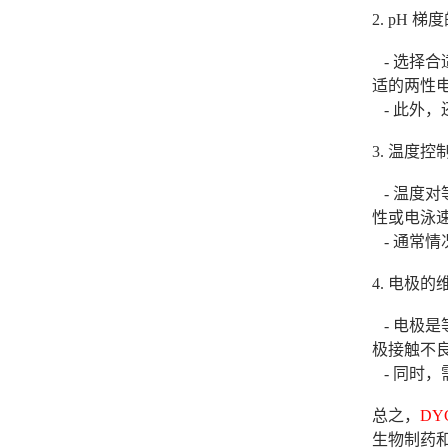
2. pH 
- 选择
适的两性电
- 此外，
3. 温度控
- 温度
性或电泳
- 通常
4. 电极的
- 电极
极接触不
- 同时
总之，
DY
生物制药