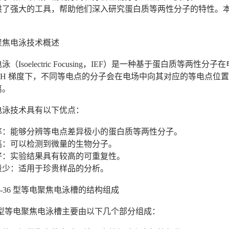
供了强大的工具，帮助他们深入研究蛋白质等两性分子的特性。
聚焦电泳技术概述
（Isoelectric Focusing，IEF）是一种基于蛋白质等
 pH 梯度下，不同等电点的分子会在电场中向其对应的等电点位
离。
电泳技术具有以下优点：
辨率：能够分辨等电点差异极小的蛋白质等两性分子。
度高：可以检测到微量的生物分子。
性好：实验结果具有较高的可重复性。
用量少：适用于珍贵样品的分析。
P-36 型等电聚焦电泳槽的结构组成
36 型等电聚焦电泳槽主要由以下几个部分组成：