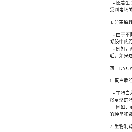
- 随着
受到电场
3. 分离原
- 由于
凝胶中的
- 例如，两
近。如果
四、DYC
1. 蛋白
- 在蛋白
将复杂的
- 例如，
的种类和
2. 生物制