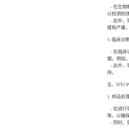
- 在生
以检测抗
- 此外
度和产量
3. 临床诊
- 在临
据。例如
- 此外
持。
五、DYC
1. 样品处
- 在进
等，以确
- 同时