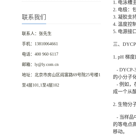
1. 电泳
2. 电极
联系我们
3. 凝胶
4. 温度
5. 电源
联系人：张先生
手机：13810064661
三、DYC
电话：400 960 6117
1. pH 
邮箱：ly@ly.com.cn
- DYC
地址：北京市房山区阎富路69号院25号楼1
的小分子化
- 例如，
至4层101,1至4层102
成一个从酸
2. 生物
- 当样
的等电点高
移动。