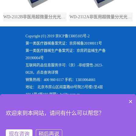
WD-2112B非医用超微量分光光度计（带荧光）
WD-2112A非医用超微量分光光度计（不带荧光）
Copyright (©) 2019
京ICP备13005105号-2
第一类医疗器械备案凭证：京房械备20190011号
第一类医疗器械生产备案凭证：京房药监械生产备
20190004号
互联网药品信息服务许可:（京）-非经营性-2023-
0028，点击查询详情
销售热线：400 960 6117 手机：13810064661
地址： 北京市房山区阎富路69号院25号楼1至4层
101,1至4层102 邮箱：ly@ly.com.cn
×
欢迎来到北京六一生物科技有限公司，六一生物专注
于生产
电泳仪
，
垂直电泳仪
，
水平电泳仪
，
蛋白电泳
欢迎来到本网站，请问有什么可以帮您？
仪
等实验室用检验分析产品，是电泳槽装置行业的重
点企业
现在咨询
稍后再说