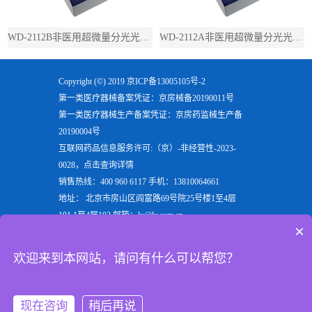
WD-2112B非医用超微量分光光度计（带荧光）
WD-2112A非医用超微量分光光度计（不带荧光）
Copyright (©) 2019
京ICP备13005105号-2
第一类医疗器械备案凭证：京房械备20190011号
第一类医疗器械生产备案凭证：京房药监械生产备
20190004号
互联网药品信息服务许可:（京）-非经营性-2023-
0028，点击查询详情
销售热线：400 960 6117 手机：13810064661
地址： 北京市房山区阎富路69号院25号楼1至4层
101,1至4层102 邮箱：ly@ly.com.cn
×
欢迎来到北京六一生物科技有限公司，六一生物专注
于生产
电泳仪
，
垂直电泳仪
，
水平电泳仪
，
蛋白电泳
欢迎来到本网站，请问有什么可以帮您？
仪
等实验室用检验分析产品，是电泳槽装置行业的重
点企业
现在咨询
稍后再说