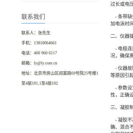
过长或电
联系我们
- 条带缺
加电泳时间
联系人：张先生
二、仪器
手机：13810064661
- 电极
电话：400 960 6117
况，确保
邮箱：ly@ly.com.cn
- 仪器
地址：北京市房山区阎富路69号院25号楼1
等原因引
至4层101,1至4层102
- 参数
性，正确
三、凝胶
- 凝胶
确、混合