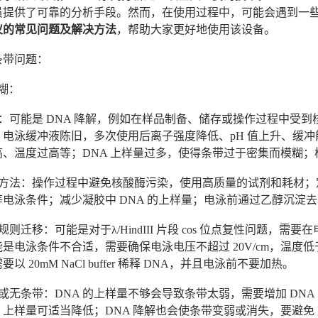
员提供了可靠的分析手段。然而，在使用过程中，可能会遇到一
仪的常见问题及解决方法
，帮助大家更好地使用该设备。
条带问题：
糊：
可能是 DNA 降解，例如在样品制备、储存或操作过程中受到核
；电泳缓冲液陈旧，多次使用后离子强度降低、pH 值上升、缓
高、温度过高等；DNA 上样量过多，使得条带过于密集而模糊
方法：操作过程中避免核酸酶污染，使用高质量的试剂和耗材；
等电泳条件；减少凝胶中 DNA 的上样量；电泳前通过乙醇沉淀
则迁移：可能是对于λ/HindIII 片段 cos 位点复性问题，需要在
是电泳条件不合适，需要确保电泳电压不超过 20V/cm，温度低于
以 20mM NaCl buffer 稀释 DNA，并且电泳前不要加热。
或无条带：DNA 的上样量不够会导致条带太弱，需要增加 DN
上样量可适当降低；DNA 降解也会使条带变弱或消失，要避免 