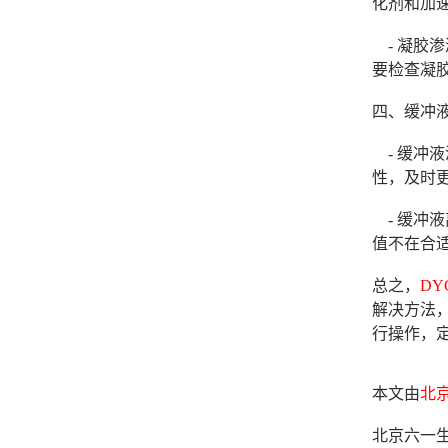
化剂和加
- 凝胶
要检查凝
四、缓冲
- 缓冲
性，及时
- 缓冲液
值不在合
总之，
DY
解决方法
行操作，
本文由
北
北京六一生