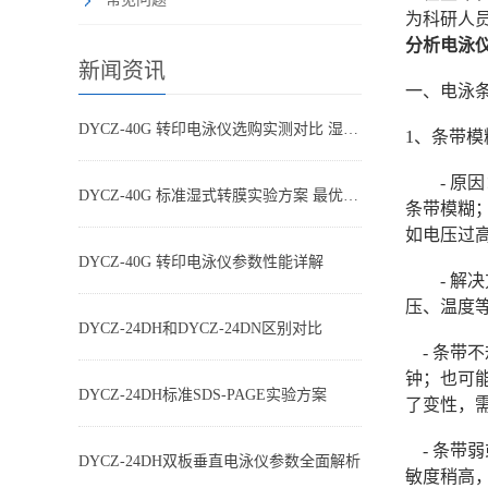
为科研人
分析电泳
新闻资讯
一、电泳
DYCZ-40G 转印电泳仪选购实测对比 湿转设备怎么选不踩坑
1、条带模
- 原因：
DYCZ-40G 标准湿式转膜实验方案 最优参数搭配
条带模糊
如电压过
DYCZ-40G 转印电泳仪参数性能详解
- 解决
压、温度
DYCZ-24DH和DYCZ-24DN区别对比
- 条带不规
钟；也可能
DYCZ-24DH标准SDS-PAGE实验方案
了变性，需要
- 条带弱
DYCZ-24DH双板垂直电泳仪参数全面解析
敏度稍高，