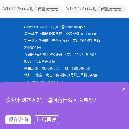
WD-2112B非医用超微量分光光度计（带荧光）
WD-2112A非医用超微量分光光度计（不带荧光）
Copyright (©) 2019
京ICP备13005105号-2
第一类医疗器械备案凭证：京房械备20190011号
第一类医疗器械生产备案凭证：京房药监械生产备
20190004号
互联网药品信息服务许可:（京）-非经营性-2023-
0028，点击查询详情
销售热线：400 960 6117 手机：13810064661
地址： 北京市房山区阎富路69号院25号楼1至4层
101,1至4层102 邮箱：ly@ly.com.cn
×
欢迎来到北京六一生物科技有限公司，六一生物专注
于生产
电泳仪
，
垂直电泳仪
，
水平电泳仪
，
蛋白电泳
欢迎来到本网站，请问有什么可以帮您？
仪
等实验室用检验分析产品，是电泳槽装置行业的重
点企业
现在咨询
稍后再说