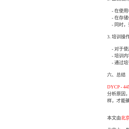
- 在使
- 在存
- 同时
3. 培训操
- 对于使
- 培训
- 通过
六、总结
DYCP -
分析原因
样，才能
本文由
北