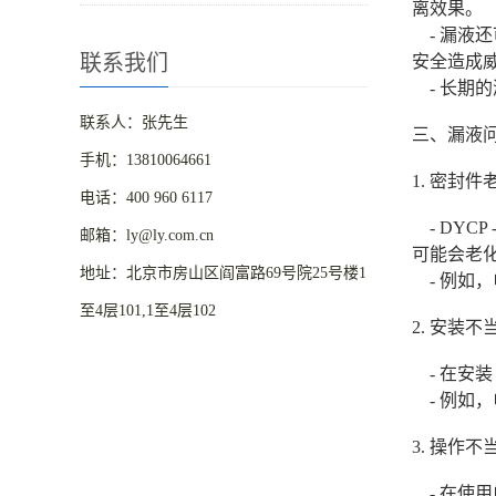
离效果。
- 漏液
联系我们
安全造成
- 长期
联系人：张先生
三、漏液
手机：13810064661
1. 密封
电话：400 960 6117
- DYC
邮箱：ly@ly.com.cn
可能会老
地址：北京市房山区阎富路69号院25号楼1
- 例如
至4层101,1至4层102
2. 安装不
- 在安装
- 例如
3. 操作不
- 在使