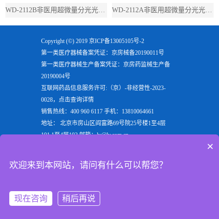
WD-2112B非医用超微量分光光度计（带荧光）
WD-2112A非医用超微量分光光度计（不带荧光）
Copyright (©) 2019
京ICP备13005105号-2
第一类医疗器械备案凭证：京房械备20190011号
第一类医疗器械生产备案凭证：京房药监械生产备
20190004号
互联网药品信息服务许可:（京）-非经营性-2023-
0028，点击查询详情
销售热线：400 960 6117 手机：13810064661
地址： 北京市房山区阎富路69号院25号楼1至4层
101,1至4层102 邮箱：ly@ly.com.cn
×
欢迎来到北京六一生物科技有限公司，六一生物专注
于生产
电泳仪
，
垂直电泳仪
，
水平电泳仪
，
蛋白电泳
欢迎来到本网站，请问有什么可以帮您？
仪
等实验室用检验分析产品，是电泳槽装置行业的重
点企业
现在咨询
稍后再说
首页
产品
手机
顶部