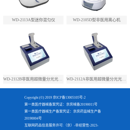
WD-2113A型迷你混匀仪
WD-2105D型非医用离心机
WD-2112B非医用超微量分光光度计（带荧光）
WD-2112A非医用超微量分光光度计（不带荧光）
Copyright (©) 2019
京ICP备13005105号-2
第一类医疗器械备案凭证：京房械备20190011号
第一类医疗器械生产备案凭证：京房药监械生产备
20190004号
互联网药品信息服务许可:（京）-非经营性-2023-