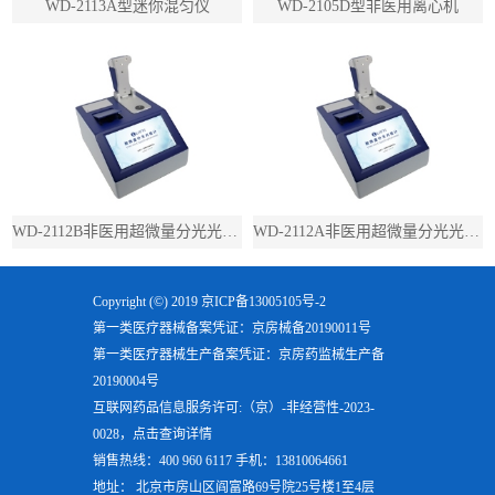
WD-2113A型迷你混匀仪
WD-2105D型非医用离心机
WD-2112B非医用超微量分光光度计（带荧光）
WD-2112A非医用超微量分光光度计（不带荧光）
Copyright (©) 2019
京ICP备13005105号-2
第一类医疗器械备案凭证：京房械备20190011号
第一类医疗器械生产备案凭证：京房药监械生产备
20190004号
互联网药品信息服务许可:（京）-非经营性-2023-
0028，点击查询详情
销售热线：400 960 6117 手机：13810064661
地址： 北京市房山区阎富路69号院25号楼1至4层