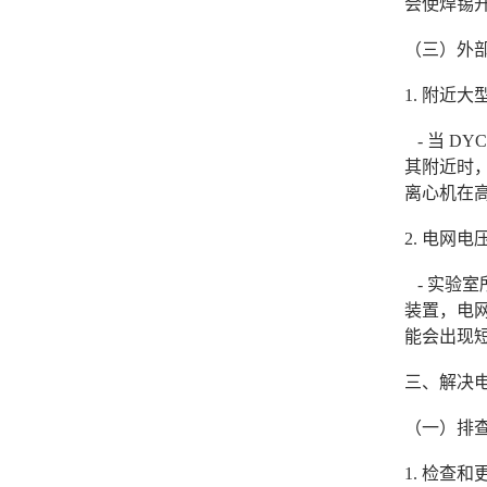
会使焊锡
（三）外
1. 附近
- 当 D
其附近时
离心机在
2. 电网电
- 实验
装置，电
能会出现
三、解决
（一）排
1. 检查