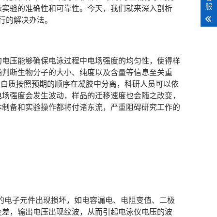
服
泳实验的准确性和可靠性。今天，我们就来深入剖析
行的解决办法。
的电压能够确保电泳过程中电场强度的均匀性，使得样
确判断生物分子的大小、纯度以及含量等信息至关重
量的蛋白质按照预期的顺序在凝胶中分离，科研人员可以依
电场强度会发生波动，样品的迁移速度也会随之改变，
本制备和实验操作都将付诸东流，严重阻碍研究工作的
的电子元件出现损坏，如电容漏电、电阻变值、二极
变差，输出电压出现纹波，从而引起电泳仪电压的波