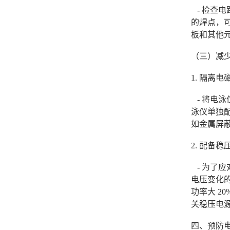
- 检查
的焊点，
板和其他
（三）减
1. 隔离
- 将电泳
泳仪单独
如金属屏
2. 配备稳
- 为了
电压变化
功率大 2
关稳压电
四、预防