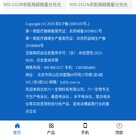
WD-2112B非医用超微量分光光度计（带荧光）
WD-2112A非医用超微量分光光度计（不带荧光）
Copyright (©) 2019
京ICP备13005105号-2
第一类医疗器械备案凭证：京房械备20190011号
第一类医疗器械生产备案凭证：京房药监械生产备
20190004号
互联网药品信息服务许可:（京）-非经营性-2023-
0028，点击查询详情
销售热线：400 960 6117 手机：13810064661
地址： 北京市房山区阎富路69号院25号楼1至4层
101,1至4层102 邮箱：ly@ly.com.cn
欢迎来到北京六一生物科技有限公司，六一生物专注
于生产
电泳仪
，
垂直电泳仪
，
水平电泳仪
，
蛋白电泳
仪
等实验室用检验分析产品，是电泳槽装置行业的重
点企业
首页
产品
手机
顶部