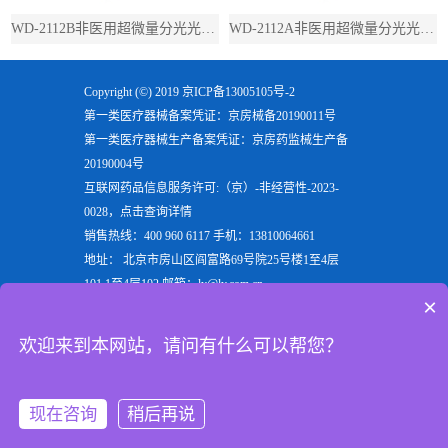
WD-2112B非医用超微量分光光度计（带荧光）
WD-2112A非医用超微量分光光度计（不带荧光）
Copyright (©) 2019
京ICP备13005105号-2
第一类医疗器械备案凭证：京房械备20190011号
第一类医疗器械生产备案凭证：京房药监械生产备
20190004号
互联网药品信息服务许可:（京）-非经营性-2023-
0028，点击查询详情
销售热线：400 960 6117 手机：13810064661
地址： 北京市房山区阎富路69号院25号楼1至4层
101,1至4层102 邮箱：ly@ly.com.cn
×
欢迎来到北京六一生物科技有限公司，六一生物专注
于生产
电泳仪
，
垂直电泳仪
，
水平电泳仪
，
蛋白电泳
欢迎来到本网站，请问有什么可以帮您？
仪
等实验室用检验分析产品，是电泳槽装置行业的重
点企业
现在咨询
稍后再说