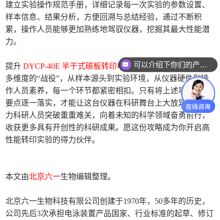
建立实验操作规范手册，详细记录每一次实验的参数设置、
样本信息、结果分析，方便回溯与总结经验，通过不断积
累，操作人员能够更加熟练地驾驭仪器，挖掘其最大性能潜
力。
可以介绍下你们的产品么
提升
DYCP-40E 半干式碳板转印电泳仪
性能是一场全方位、
多维度的“战役”，从样本源头到实验环境，从仪器硬件到操
作人员素养，每一个环节都紧密相扣。只有将上述攻略中的
要点逐一落实，才能让这台仪器在科研舞台上大放异彩，助
力科研人员突破重重难关，向着未知的科学领域奋勇前行，
收获更多具有开创性的科研成果。愿这份攻略成为你开启高
性能转印实验的得力伙伴。
本文由
北京六一
生物编辑整理。
北京六一生物科技有限公司创建于1970年，50多年的历史，
公司先后3次承担电泳装置产品国家、行业标准的起草、修订