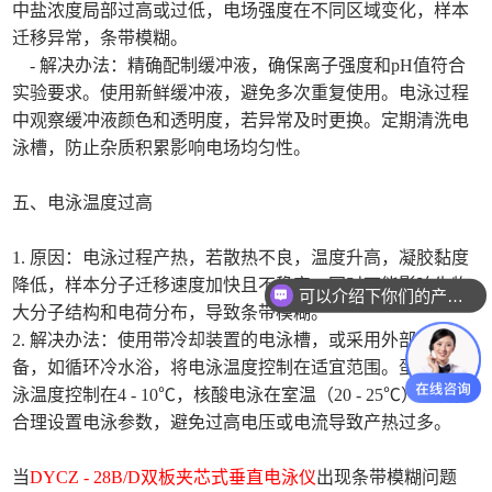
中盐浓度局部过高或过低，电场强度在不同区域变化，样本
迁移异常，条带模糊。
- 解决办法：精确配制缓冲液，确保离子强度和pH值符合
实验要求。使用新鲜缓冲液，避免多次重复使用。电泳过程
中观察缓冲液颜色和透明度，若异常及时更换。定期清洗电
泳槽，防止杂质积累影响电场均匀性。
五、电泳温度过高
1. 原因：电泳过程产热，若散热不良，温度升高，凝胶黏度
降低，样本分子迁移速度加快且不稳定，同时可能影响生物
可以介绍下你们的产品么
大分子结构和电荷分布，导致条带模糊。
2. 解决办法：使用带冷却装置的电泳槽，或采用外部冷却设
备，如循环冷水浴，将电泳温度控制在适宜范围。蛋白质电
泳温度控制在4 - 10℃，核酸电泳在室温（20 - 25℃）左右。
合理设置电泳参数，避免过高电压或电流导致产热过多。
当
DYCZ - 28B/D双板夹芯式垂直电泳仪
出现条带模糊问题