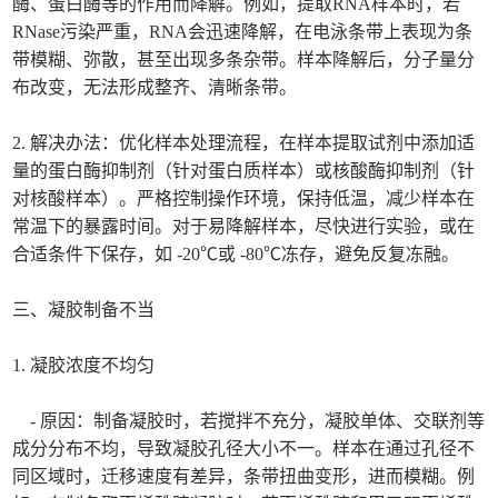
酶、蛋白酶等的作用而降解。例如，提取RNA样本时，若
RNase污染严重，RNA会迅速降解，在电泳条带上表现为条
带模糊、弥散，甚至出现多条杂带。样本降解后，分子量分
布改变，无法形成整齐、清晰条带。
2. 解决办法：优化样本处理流程，在样本提取试剂中添加适
量的蛋白酶抑制剂（针对蛋白质样本）或核酸酶抑制剂（针
对核酸样本）。严格控制操作环境，保持低温，减少样本在
常温下的暴露时间。对于易降解样本，尽快进行实验，或在
合适条件下保存，如 -20℃或 -80℃冻存，避免反复冻融。
三、凝胶制备不当
1. 凝胶浓度不均匀
- 原因：制备凝胶时，若搅拌不充分，凝胶单体、交联剂等
成分分布不均，导致凝胶孔径大小不一。样本在通过孔径不
同区域时，迁移速度有差异，条带扭曲变形，进而模糊。例