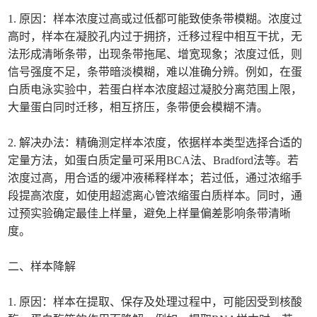
1. 原因：样本浓度过高或过低都可能致使条带模糊。浓度过
高时，样本在凝胶孔内过于拥挤，迁移过程中相互干扰，无
法形成清晰条带，出现条带拖尾、增宽现象；浓度过低，则
信号强度不足，条带暗淡模糊，难以准确分辨。例如，在蛋
白质电泳实验中，若蛋白样本浓度超过凝胶分离范围上限，
大量蛋白同时迁移，相互挤压，条带便会模糊不清。
2. 解决办法：精确测定样本浓度，依据样本类型选择合适的
定量方法，如蛋白质定量可采用BCA法、Bradford法等。若
浓度过高，用合适的缓冲液稀释样本；若过低，通过浓缩手
段提高浓度，如使用超滤离心管浓缩蛋白质样本。同时，通
过预实验确定最佳上样量，避免上样量偏差影响条带清晰
度。
二、样本降解
1. 原因：样本在提取、保存及处理过程中，可能因受到核酸