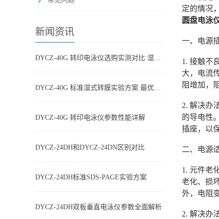
定的情况
圆盘电泳
新闻资讯
一、电源
DYCZ-40G 转印电泳仪选购实测对比 湿转设备怎么选不踩坑
1. 接
大，电流
阻增加，
DYCZ-40G 标准湿式转膜实验方案 最优参数搭配
2. 解
的导电性
DYCZ-40G 转印电泳仪参数性能详解
插座，以
DYCZ-24DH和DYCZ-24DN区别对比
二、电源
1. 元
DYCZ-24DH标准SDS-PAGE实验方案
老化、损
外，电阻
DYCZ-24DH双板垂直电泳仪参数全面解析
2. 解