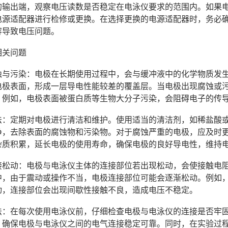
的输出端，观察电压读数是否稳定在电泳仪要求的范围内。如果
源适配器进行检修或更换。在选择更换的电源适配器时，务必确保其
容导致电压问题。
相关问题
极腐蚀与污染：电极在长期使用过程中，会与缓冲液中的化学物质
电极表面，形成一层导电性能较差的覆盖层。当电极出现腐蚀或
。例如，电极表面被蛋白质等生物大分子污染，会阻碍电子的传
决办法：定期对电极进行清洁和维护。使用适当的清洁剂，如稀盐
净，去除表面的腐蚀物和污染物。对于腐蚀严重的电极，应及时
杂质积累，延长电极的使用寿命，确保电极的良好导电性，维持
极连接松动：电极与电泳仪主体的连接部位若出现松动，会使接触
中，由于震动或操作不当，电极连接部位可能会逐渐松动。例如
动，连接部位会出现间歇性接触不良，造成电压不稳定。
决办法：在每次使用电泳仪前，仔细检查电极与电泳仪的连接是否
，确保电极与电泳仪之间的电气连接稳定可靠。同时，在实验过