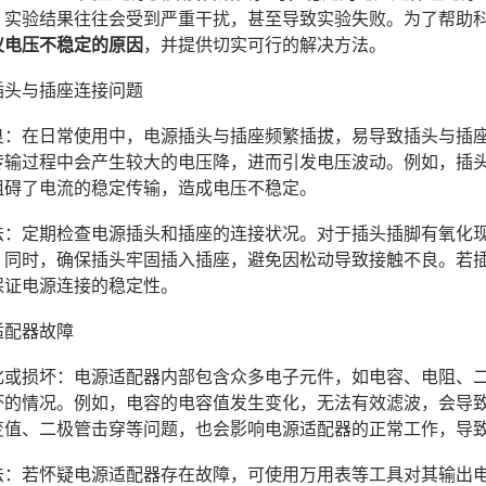
，实验结果往往会受到严重干扰，甚至导致实验失败。为了帮助
仪电压不稳定的原因
，并提供切实可行的解决方法。
插头与插座连接问题
触不良：在日常使用中，电源插头与插座频繁插拔，易导致插头与
传输过程中会产生较大的电压降，进而引发电压波动。例如，插
阻碍了电流的稳定传输，造成电压不稳定。
决办法：定期检查电源插头和插座的连接状况。对于插头插脚有氧
。同时，确保插头牢固插入插座，避免因松动导致接触不良。若
保证电源连接的稳定性。
适配器故障
件老化或损坏：电源适配器内部包含众多电子元件，如电容、电阻
坏的情况。例如，电容的电容值发生变化，无法有效滤波，会导
变值、二极管击穿等问题，也会影响电源适配器的正常工作，导
决办法：若怀疑电源适配器存在故障，可使用万用表等工具对其输