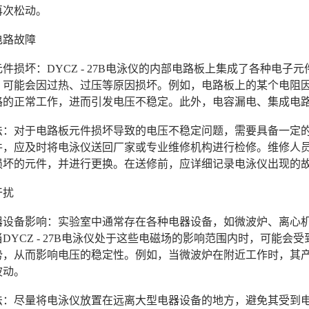
再次松动。
电路故障
板元件损坏：DYCZ - 27B电泳仪的内部电路板上集成了各种
，可能会因过热、过压等原因损坏。例如，电路板上的某个电阻
路的正常工作，进而引发电压不稳定。此外，电容漏电、集成电
决办法：对于电路板元件损坏导致的电压不稳定问题，需要具备一
件，应及时将电泳仪送回厂家或专业维修机构进行检修。维修人
损坏的元件，并进行更换。在送修前，应详细记录电泳仪出现的
干扰
围电器设备影响：实验室中通常存在各种电器设备，如微波炉、离
DYCZ - 27B电泳仪处于这些电磁场的影响范围内时，可能
势，从而影响电压的稳定性。例如，当微波炉在附近工作时，其
波动。
决办法：尽量将电泳仪放置在远离大型电器设备的地方，避免其受