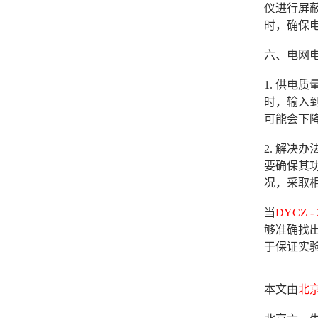
仪进行屏
时，确保
六、电网
1. 供
时，输入
可能会下
2. 解
要确保其
况，采取
当
DYCZ 
够准确找
于保证实
本文由
北