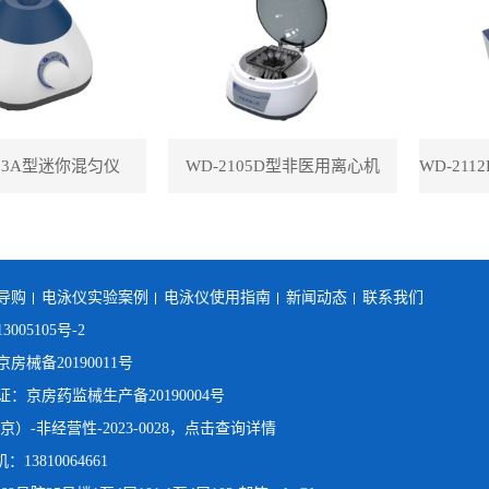
113A型迷你混匀仪
WD-2105D型非医用离心机
导购
电泳仪实验案例
电泳仪使用指南
新闻动态
联系我们
3005105号-2
械备20190011号
京房药监械生产备20190004号
）-非经营性-2023-0028，点击查询详情
：13810064661