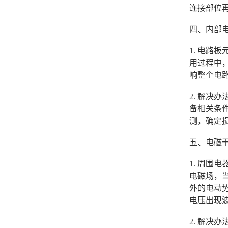
连接部位
四、内部
1. 电路
用过程中
响整个电
2. 解
备相关条
测，确定
五、电磁
1. 周
电磁场，当
外的电动
电压出现
2. 解