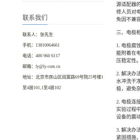
源适配器
修人员对电
联系我们
免因不兼
三、电极
联系人：张先生
手机：13810064661
1. 电
能附着在
电话：400 960 6117
压稳定性
邮箱：ly@ly.com.cn
2. 解
地址：北京市房山区阎富路69号院25号楼1
水冲洗干
至4层101,1至4层102
极，避免
2. 电
实验过程
设备的震
3. 解
紧固措施