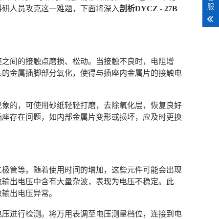
服
科研人员攻克这一难题，下面将深入
剖析DYCZ - 27B
插座之间的接触点磨损、松动。当接触不良时，电阻增
头的金属插脚部分氧化，使得与插座内金属片的接触电
化现象的，可使用砂纸轻轻打磨，去除氧化层，恢复良好
插座存在问题，如内部金属片变形或损坏，应及时更换
、二极管等。随着使用时间的增加，这些元件可能会出现
致输出电压中含有大量杂波，表现为电压不稳定。此
致输出电压异常。
出电压进行检测。将万用表调至电压测量档位，连接到电