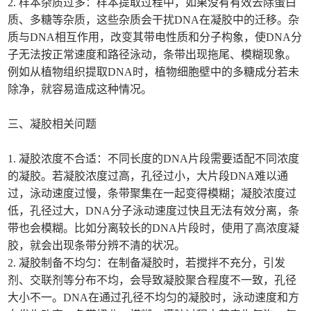
2. 样本杂质过多：样本提取过程中，如果没有有效去除蛋白
质、多糖等杂质，这些杂质会干扰DNA在凝胶中的迁移。杂
质与DNA相互作用，改变其带电性质和分子构象，使DNA分
子无法按正常速度和路径泳动，条带出现拖尾、模糊现象。
例如从植物组织提取DNA时，植物细胞壁中的多糖成分若未
除净，就容易造成这种情况。
三、凝胶相关问题
1. 凝胶浓度不合适：不同长度的DNA片段需要适配不同浓度
的凝胶。若凝胶浓度过高，孔径过小，大片段DNA难以通
过，泳动速度过慢，条带聚集在一起变得模糊；凝胶浓度过
低，孔径过大，DNA分子泳动速度过快且无法有效分离，条
带也会模糊。比如分离较长的DNA片段时，使用了高浓度凝
胶，就会出现条带分辨不清的状况。
2. 凝胶制备不均匀：在制备凝胶时，若搅拌不充分，引发
剂、交联剂等分布不均，会导致凝胶聚合程度不一致，孔径
大小不一。DNA在通过孔径不均匀的凝胶时，泳动速度和方