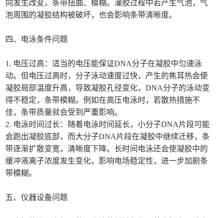
向发生改变，条带扭曲、模糊。灌胶过程中若产生气泡，气
泡周围的凝胶结构被破坏，也会影响条带清晰度。
四、电泳条件问题
1. 电压过高：适当的电压能保证DNA分子在凝胶中匀速泳
动。但电压过高时，分子泳动速度过快，产生的焦耳热会使
凝胶局部温度升高，导致凝胶孔径变化，DNA分子的泳动变
得不稳定，条带模糊。例如在高压电泳时，若散热措施不
佳，条带质量就会受到严重影响。
2. 电泳时间过长：随着电泳时间延长，小分子DNA片段可能
会跑出凝胶底部，而大分子DNA片段在凝胶中继续迁移，条
带逐渐扩散变宽，清晰度下降。长时间电泳还会使凝胶中的
缓冲液离子浓度发生变化，影响电场稳定性，进一步加剧条
带模糊。
五、仪器设备问题