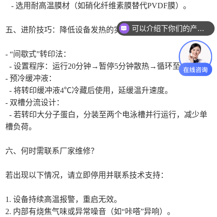
- 选用耐高温膜材（如硝化纤维素膜替代PVDF膜）。
可以介绍下你们的产品么
五、进阶技巧：降低设备发热的实操方案
- “间歇式”转印法：
- 设置程序：运行20分钟→暂停5分钟散热→循环至完成。
- 预冷缓冲液：
- 将转印缓冲液4℃冷藏后使用，延缓温升速度。
- 双槽分流设计：
- 若转印大分子蛋白，分装至两个电泳槽并行运行，减少单
槽负荷。
六、何时需联系厂家维修？
若出现以下情况，请立即停用并联系技术支持：
1. 设备持续高温报警，重启无效。
2. 内部有烧焦气味或异常噪音（如“咔嗒”异响）。