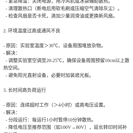
- 紧急降温：关闭电源，用冷风机或冰袋辅助散热。
- 清理散热口（断电后用软毛刷或压缩空气清除灰尘）。
- 检查风扇是否卡死，滴加少量润滑油或更换新风扇。
2. 环境温度过高或通风不良
- 原因：实验室温度＞30℃、设备周围堆放杂物。
- 解决：
- 调整实验室空调至20-25℃，确保设备周围预留10cm以上散
热空间。
- 避免阳光直射设备，必要时加装遮光板。
3. 长时间高负荷运行
- 原因：连续超时工作（＞4小时）或高电压设置。
- 解决：
- 分段运行：每运行1小时暂停10分钟散热。
- 降低电压至推荐范围（如100V→80V），延长转印时间补