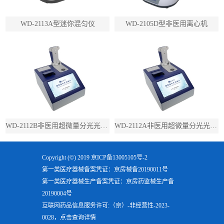
WD-2113A型迷你混匀仪
WD-2105D型非医用离心机
WD-2112B非医用超微量分光光度计（带荧光）
WD-2112A非医用超微量分光光度计（不带荧光）
Copyright (©) 2019
京ICP备13005105号-2
第一类医疗器械备案凭证：京房械备20190011号
第一类医疗器械生产备案凭证：京房药监械生产备
20190004号
互联网药品信息服务许可:（京）-非经营性-2023-
0028，点击查询详情