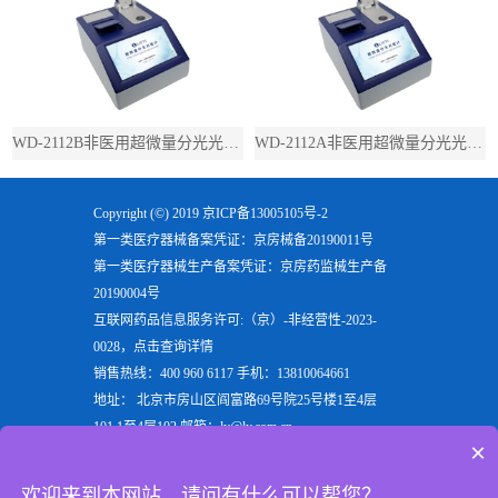
WD-2112B非医用超微量分光光度计（带荧光）
WD-2112A非医用超微量分光光度计（不带荧光）
Copyright (©) 2019
京ICP备13005105号-2
第一类医疗器械备案凭证：京房械备20190011号
第一类医疗器械生产备案凭证：京房药监械生产备
20190004号
互联网药品信息服务许可:（京）-非经营性-2023-
0028，点击查询详情
销售热线：400 960 6117 手机：13810064661
地址： 北京市房山区阎富路69号院25号楼1至4层
101,1至4层102 邮箱：ly@ly.com.cn
×
欢迎来到北京六一生物科技有限公司，六一生物专注
于生产
电泳仪
，
垂直电泳仪
，
水平电泳仪
，
蛋白电泳
欢迎来到本网站，请问有什么可以帮您？