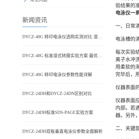
验结果的
电泳仪一
新闻资讯
一、日常
DYCZ-40G 转印电泳仪选购实测对比 湿转设备怎么选不踩坑
电泳槽的
每次实验
DYCZ-40G 标准湿式转膜实验方案 最优参数搭配
离子水冲洗
用柔软的
完毕后，
DYCZ-40G 转印电泳仪参数性能详解
仪器表面
DYCZ-24DH和DYCZ-24DN区别对比
仪器表面
内部。若
DYCZ-24DH标准SDS-PAGE实验方案
器。另外
二、关键
DYCZ-24DH双板垂直电泳仪参数全面解析