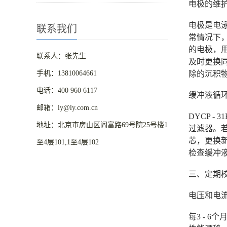
电极的维
电极是电
联系我们
常情况下
的电极，用
联系人：张先生
及时更换
手机：13810064661
除的沉积
电话：400 960 6117
缓冲液循
邮箱：ly@ly.com.cn
DYCP 
地址：北京市房山区阎富路69号院25号楼1
过滤器。
芯，更换
至4层101,1至4层102
检查缓冲
三、定期
电压和电
每3 - 