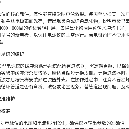
护
泳仪的核心部件，其性能直接影响电泳效果。每周至少检查一次
，铂金丝电极表面光亮；若出现黑色或棕色氧化物，说明电极已
600 - 800目的砂纸轻轻打磨，去除氧化物后用蒸馏水冲洗
同型号的新电极，以保证电泳仪的正常运行。当电极暂时不使用
物。
环系统的维护
- 31E型电泳仪的缓冲液循环系统配备有过滤器，需定期更换，以保
若实验中缓冲液杂质较多，应适当缩短更换周期。更换过滤器时
新滤芯后按原样安装好过滤器外壳。在操作过程中，注意不要损
液循环管道是否有弯折、破裂或堵塞现象。若管道出现问题，及
校准维护
流校准
6个月对电泳仪的电压和电流进行校准，确保仪器输出参数的准确