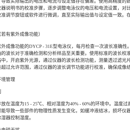
，导致实际输出的电压和电流与设定值存在偏差。使用高精度的
仪器说明书的校准步骤，逐步调整电泳仪的电压和电流设置，对
校准调节旋钮或软件进行微调，直至实际输出值与设定值一致。
（若有紫外成像功能）
外成像功能的DYCP - 31E型电泳仪，每月检查一次波长准
确的波长对于准确检测和分析样品至关重要。使用标准的波长校
路中，开启紫外光源，通过仪器的波长检测功能，测量透过滤光
差超过允许范围，通过仪器的波长调节功能进行校准，确保成像
环境管理
制
放在温度为15 - 25℃、相对湿度为40% - 60%的环境中
可能导致一些部件的物理性质发生变化，如缓冲液结冰，损坏仪
除湿器控制湿度。
与电磁干扰