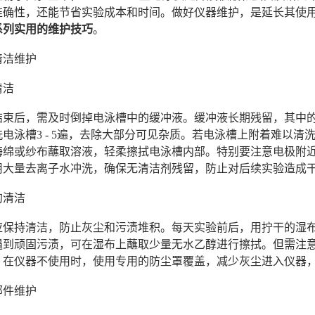
准确性，还能节省实验成本和时间。做好仪器维护，是延长其使
系列实用的维护技巧
。
清洁维护
清洁
结束后，需及时倒掉电泳槽中的缓冲液。缓冲液长期残留，其中
电泳槽3 - 5遍，去除大部分可见杂质。若电泳槽上附着难以清
海绵或纱布蘸取溶液，轻柔擦拭电泳槽内部。特别要注意电极附
用大量去离子水冲洗，确保无清洁剂残留，防止对后续实验造成
的清洁
应保持清洁，防止灰尘和污渍堆积。每天实验前后，用拧干的湿
遇到顽固污渍，可在湿布上蘸取少量无水乙醇进行擦拭。但需注
，在仪器不使用时，使用专用的防尘罩覆盖，减少灰尘进入仪器
部件维护