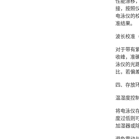
性能漂移
接，按照
电泳仪的
准结果。
波长校准
对于带有紫
收峰，准
泳仪的光
比，若偏
四、存放
温湿度控
将电泳仪存
度过低则
加湿器或
避免震动