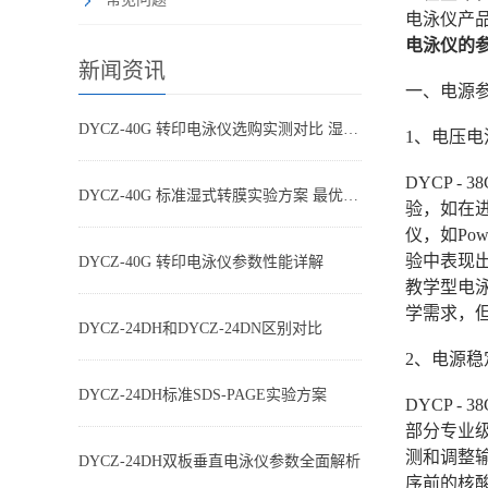
电泳仪产
电泳仪的
新闻资讯
一、电源
DYCZ-40G 转印电泳仪选购实测对比 湿转设备怎么选不踩坑
1、电压电
DYCP 
DYCZ-40G 标准湿式转膜实验方案 最优参数搭配
验，如在进
仪，如Pow
验中表现
DYCZ-40G 转印电泳仪参数性能详解
教学型电泳
学需求，
DYCZ-24DH和DYCZ-24DN区别对比
2、电源稳
DYCZ-24DH标准SDS-PAGE实验方案
DYCP 
部分专业
测和调整
DYCZ-24DH双板垂直电泳仪参数全面解析
序前的核