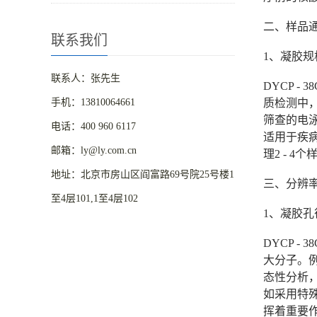
二、样品
联系我们
1、凝胶
联系人：张先生
DYCP 
手机：13810064661
质检测中
筛查的电
电话：400 960 6117
适用于疾
邮箱：ly@ly.com.cn
理2 - 
地址：北京市房山区阎富路69号院25号楼1
三、分辨
至4层101,1至4层102
1、凝胶
DYCP 
大分子。例
态性分析，
如采用特
挥着重要