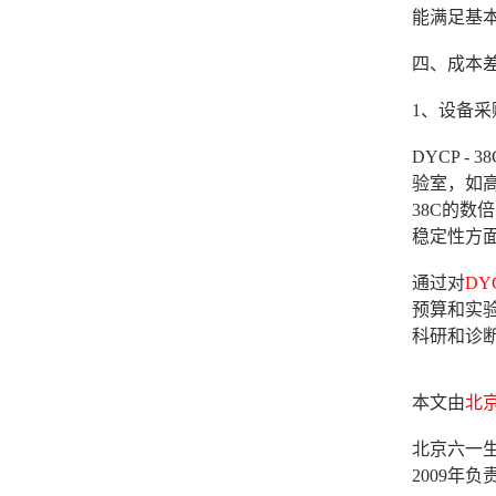
能满足基
四、成本
1、设备
DYCP 
验室，如
38C的
稳定性方
通过对
DYC
预算和实
科研和诊
本文由
北
北京六一生
2009