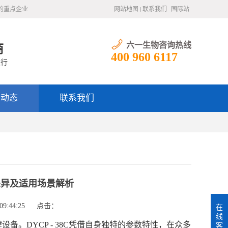
的重点企业
网站地图
联系我们
国际站
六一生物咨询热线
商
400 960 6117
银行
闻动态
联系我们
数差异及适用场景解析
9:44:25
点击：
在
线
。DYCP - 38C凭借自身独特的参数特性，在众多
客