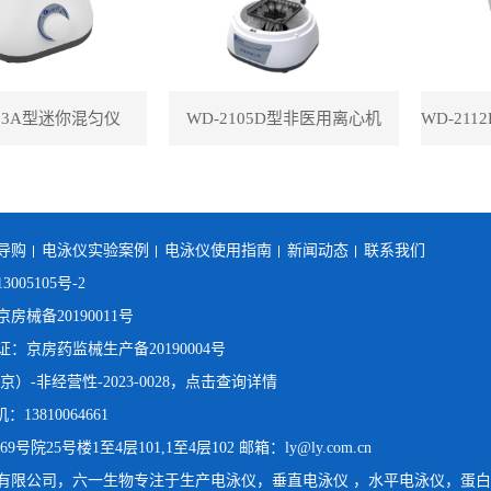
113A型迷你混匀仪
WD-2105D型非医用离心机
导购
电泳仪实验案例
电泳仪使用指南
新闻动态
联系我们
3005105号-2
械备20190011号
京房药监械生产备20190004号
）-非经营性-2023-0028，点击查询详情
：13810064661
25号楼1至4层101,1至4层102 邮箱：ly@ly.com.cn
有限公司，六一生物专注于生产
电泳仪
，
垂直电泳仪
，
水平电泳仪
，
蛋白