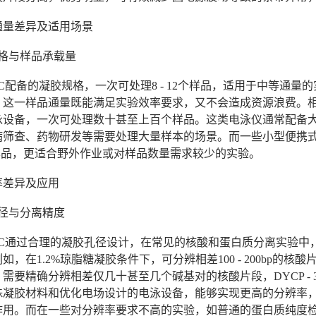
通量差异及适用场景
规格与样品承载量
- 38C配备的凝胶规格，一次可处理8 - 12个样品，适用于中
，这一样品通量既能满足实验效率要求，又不会造成资源浪费。
泳设备，一次可处理数十甚至上百个样品。这类电泳仪通常配备
病筛查、药物研发等需要处理大量样本的场景。而一些小型便携
4个样品，更适合野外作业或对样品数量需求较少的实验。
率差异及应用
孔径与分离精度
- 38C通过合理的凝胶孔径设计，在常见的核酸和蛋白质分离实
如，在1.2%琼脂糖凝胶条件下，可分辨相差100 - 200bp
需要精确分辨相差仅几十甚至几个碱基对的核酸片段，DYCP -
殊凝胶材料和优化电场设计的电泳设备，能够实现更高的分辨率
作用。而在一些对分辨率要求不高的实验，如普通的蛋白质纯度