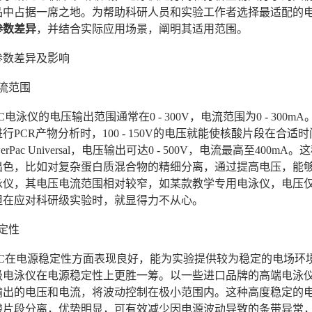
品中占据一席之地。为帮助科研人员和实验工作者选择最适配的
参数差异
，并结合实际应用场景，阐明其适用范围。
参数差异及影响
流范围
- 38C电泳仪的电压输出范围通常在0 - 300V，电流范围为0 -
行PCR产物分析时，100 - 150V的电压就能使核酸片段在
erPac Universal，电压输出可达0 - 500V，电流最高至
出色，比如对复杂蛋白质混合物的精细分离，通过提高电压，能
仪，其电压电流范围相对较窄，如某款教学专用电泳仪，电压仅在0 - 
但在应对科研级实验时，就显得力不从心。
定性
- 38C在电源稳定性方面表现良好，能为实验提供较为稳定的电
级电泳仪在电源稳定性上更胜一筹。以一些进口品牌的高端电泳
输出的电压和电流，将波动控制在极小范围内。这种高度稳定的
酸片段分离，优势明显，可有效减少因电源波动导致的条带异常