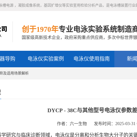
泳槽电源 ，凝胶成像系统，基因扩增仪等实验室用检验分析产品，是电泳槽装置行业
创于1970年
专业电泳实验系统制造
国家级高新技术企业，政府采购重点供应商，多次中标世界
器导购
电泳仪实验案例
电泳仪使用指南
新
数差异及适用场景解析
识
DYCP - 38C与其他型号电泳仪参
作者：六一生物
发布时间：2025-03-31 0
研究与临床诊断领域，电泳仪是分离和分析生物大分子的关键设备