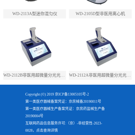
WD-2113A型迷你混匀仪
WD-2105D型非医用离心机
WD-2112B非医用超微量分光光度计（带荧光）
WD-2112A非医用超微量分光光度计（不带荧光）
Copyright (©) 2019
京ICP备13005105号-2
第一类医疗器械备案凭证：京房械备20190011号
第一类医疗器械生产备案凭证：京房药监械生产备
20190004号
互联网药品信息服务许可:（京）-非经营性-2023-
0028，点击查询详情