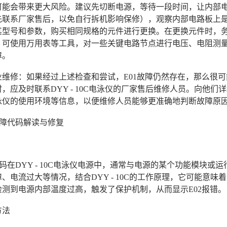
可能会带来更大风险。建议先切断电源，等待一段时间，让内部
先联系厂家售后，以免自行拆机影响保修），观察内部电路板上
其型号和参数，购买相同规格的元件进行更换。在更换元件时，
，可使用万用表等工具，对一些关键电路节点进行电压、电阻测
障。
专业维修：如果经过上述检查和尝试，E01故障仍然存在，那么
，应及时联系DYY - 10C电泳仪的厂家售后维修人员。向他们
泳仪的使用环境等信息，以便维修人员能够更准确地判断故障原
故障代码解读与修复
代码在DYY - 10C电泳仪电源中，通常与电源的某个功能模块
、电流过大等情况，结合DYY - 10C的工作原理，它可能意
检测到电源内部温度过高，触发了保护机制，从而显示E02报错。
方法