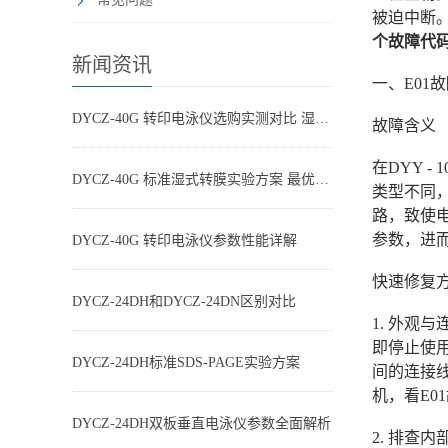
被迫中断
个故障代
新闻资讯
一、E01
DYCZ-40G 转印电泳仪选购实测对比 湿转设备怎么选不踩坑
故障含义
在DYY 
DYCZ-40G 标准湿式转膜实验方案 最优参数搭配
类型不同，
路，致使
参数，进
DYCZ-40G 转印电泳仪参数性能详解
快速修复
DYCZ-24DH和DYCZ-24DN区别对比
1. 外
即停止使
DYCZ-24DH标准SDS-PAGE实验方案
间的连接
机，看E0
DYCZ-24DH双板垂直电泳仪参数全面解析
2. 排