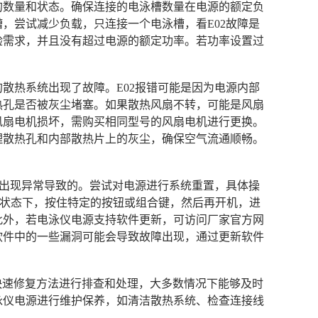
槽的数量和状态。确保连接的电泳槽数量在电源的额定负
，尝试减少负载，只连接一个电泳槽，看E02故障是
验需求，并且没有超过电源的额定功率。若功率设置过
的散热系统出现了故障。E02报错可能是因为电源内部
热孔是否被灰尘堵塞。如果散热风扇不转，可能是风扇
风扇电机损坏，需购买相同型号的风扇电机进行更换。
理散热孔和内部散热片上的灰尘，确保空气流通顺畅。
系统出现异常导致的。尝试对电源进行系统重置，具体操
关机状态下，按住特定的按钮或组合键，然后再开机，进
此外，若电泳仪电源支持软件更新，可访问厂家官方网
软件中的一些漏洞可能会导致故障出现，通过更新软件
述快速修复方法进行排查和处理，大多数情况下能够及时
泳仪电源进行维护保养，如清洁散热系统、检查连接线