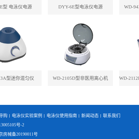
-8E型 电泳仪电源
DYY-6E型电泳仪电源
WD-9
113A型迷你混匀仪
WD-2105D型非医用离心机
导购
电泳仪实验案例
电泳仪使用指南
新闻动态
联系我们
3005105号-2
械备20190011号