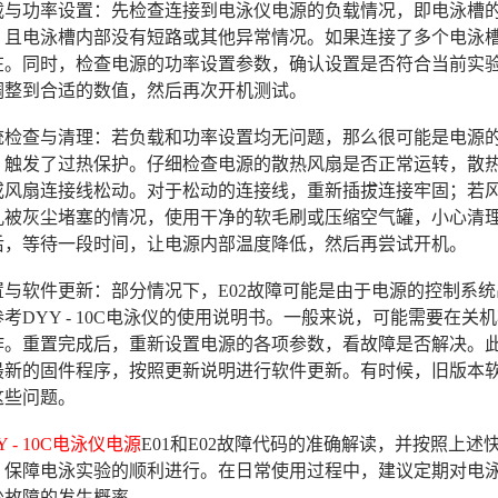
查负载与功率设置：先检查连接到电泳仪电源的负载情况，即电泳
，且电泳槽内部没有短路或其他异常情况。如果连接了多个电泳槽
在。同时，检查电源的功率设置参数，确认设置是否符合当前实
调整到合适的数值，然后再次开机测试。
系统检查与清理：若负载和功率设置均无问题，那么很可能是电源
，触发了过热保护。仔细检查电源的散热风扇是否正常运转，散
或风扇连接线松动。对于松动的连接线，重新插拔连接牢固；若
孔被灰尘堵塞的情况，使用干净的软毛刷或压缩空气罐，小心清
后，等待一段时间，让电源内部温度降低，然后再尝试开机。
重置与软件更新：部分情况下，E02故障可能是由于电源的控制
考DYY - 10C电泳仪的使用说明书。一般来说，可能需要在
作。重置完成后，重新设置电源的各项参数，看故障是否解决。
最新的固件程序，按照更新说明进行软件更新。有时候，旧版本
这些问题。
Y - 10C电泳仪电源
E01和E02故障代码的准确解读，并按照上
，保障电泳实验的顺利进行。在日常使用过程中，建议定期对电
少故障的发生概率。