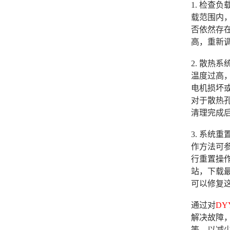
1. 检
载范围内
否依然存
高，重新
2. 散热
温度过高
电机损坏
对于散热
清理完成
3. 系统
作方法可参
行重置操
站，下载
可以修复
通过对
DY
解决故障
等，以减