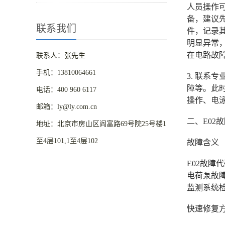
人员操作
备，建议
联系我们
件，记录
明显异常
在电路故
联系人：张先生
手机：13810064661
3. 联系
障等。此时
电话：400 960 6117
操作、电
邮箱：ly@ly.com.cn
二、E02
地址：北京市房山区阎富路69号院25号楼1
至4层101,1至4层102
故障含义
E02故障
电荷泵故障
监测系统
快速修复