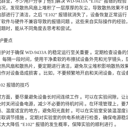
群里，不少用户分享了他们解决 WD-9433A “E102” 报错
情况，发现散热风扇上堆积了一层厚厚的灰尘，导致散热效果不佳
部进行了清洁，之后 “E102” 报错就消失了，设备恢复正常
软件与硬件不兼容导致的报错问题 。这些来自实际操作的经验，为
问题时，能从不同角度去思考和尝试。
护要点
护对于确保 WD-9433A 的稳定运行至关重要 。定期检查设
 。每隔一段时间，使用干净柔软的布擦拭设备外壳和光学镜头，
散热风扇和散热片，要定期进行清洁，避免灰尘堆积影响散热效果
操作对设备造成损害 。比如，不要频繁地开启和关闭设备，在设
102 报错的技巧
惯方面，要尽量避免设备长时间连续工作 。可以在实验间隙，让
及时关闭设备电源，减少不必要的待机时间 。在环境管理上，要
燥、温度适宜的地方，避免阳光直射 。可以在实验室安装温湿度
采取调节措施 。定期对实验室的供电系统进行检查，确保电源稳
大大降低 “E102” 报错的发生概率，保障实验的顺利进行 。