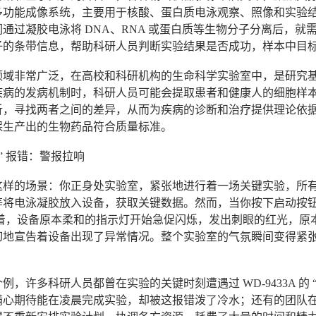
多功能成像系统，主要用于核酸、蛋白质电泳观察、照像和实验
通过凝胶电泳将 DNA、RNA 或蛋白质等生物分子分离后，就需要
子的条带信息，帮助科研人员判断实验结果是否成功，样本中目
领域非常广泛，在高校和科研机构的生命科学实验室中，是研究
病的发病机制时，科研人员可能会提取患者和健康人的细胞样本，通
析，寻找两者之间的差异，从而为疾病的诊断和治疗提供理论依据
保生产出的生物药品符合质量标准。
2” 报错：警报拉响
样的场景：你正身处实验室，紧张地进行着一场关键实验，所有的样
将电泳凝胶放入设备，获取关键数据。然而，当你按下启动按钮的那
接着，设备原本柔和的指示灯开始急促闪烁，发出刺眼的红光，原
切地宣告着设备出现了异常情况。整个实验室的气氛瞬间变得紧
例，许多科研人员都曾在实验的关键时刻遭遇过 WD-9433A 的 
满心期待能在凌晨完成实验，却被这报错泼了冷水；还有的团队