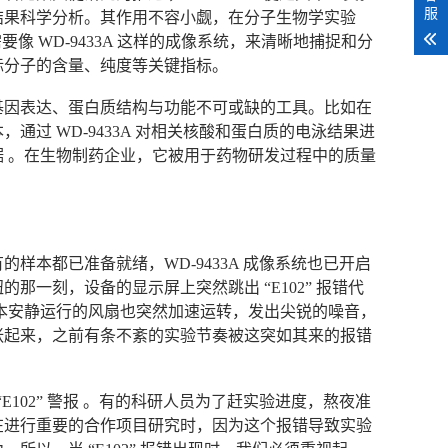
服
结果科学分析。其作用不容小觑，在分子生物学实验
像 WD-9433A 这样的成像系统，来清晰地捕捉和分
标分子的含量、纯度等关键指标。
基因表达、蛋白质结构与功能不可或缺的工具。比如在
过 WD-9433A 对相关核酸和蛋白质的电泳结果进
 。在生物制药企业，它被用于药物研发过程中的质量
本都已准备就绪，WD-9433A 成像系统也已开启
一刻，设备的显示屏上突然跳出 “E102” 报错代
本安静运行的风扇也突然加速运转，发出尖锐的噪音，
张起来，之前有条不紊的实验节奏被这突如其来的报错
“E102” 警报 。有的科研人员为了赶实验进度，熬夜准
在进行重要的合作项目研究时，因为这个报错导致实验