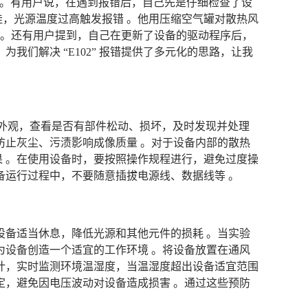
的经验 。有用户说，在遇到报错后，自己先是仔细检查了设
，光源温度过高触发报错 。他用压缩空气罐对散热风
运行 。还有用户提到，自己在更新了设备的驱动程序后，
我们解决 “E102” 报错提供了多元化的思路，让我
备的外观，查看是否有部件松动、损坏，及时发现并处理
防止灰尘、污渍影响成像质量 。对于设备内部的散热
 。在使用设备时，要按照操作规程进行，避免过度操
备运行过程中，不要随意插拔电源线、数据线等 。
设备适当休息，降低光源和其他元件的损耗 。当实验
为设备创造一个适宜的工作环境 。将设备放置在通风
计，实时监测环境温湿度，当温湿度超出设备适宜范围
定，避免因电压波动对设备造成损害 。通过这些预防