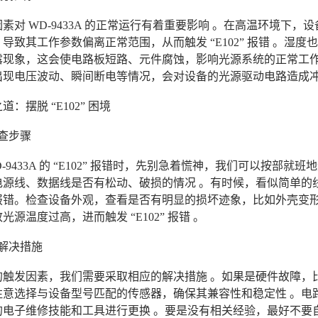
素对 WD-9433A 的正常运行有着重要影响 。在高温环境下
导致其工作参数偏离正常范围，从而触发 “E102” 报错 。
露现象，这会使电路板短路、元件腐蚀，影响光源系统的正常工作
出现电压波动、瞬间断电等情况，会对设备的光源驱动电路造成
：摆脱 “E102” 困境
查步骤
D-9433A 的 “E102” 报错时，先别急着慌神，我们可以按
电源线、数据线是否有松动、破损的情况 。有时候，看似简单的
报错。检查设备外观，查看是否有明显的损坏迹象，比如外壳变
光源温度过高，进而触发 “E102” 报错 。
解决措施
的触发因素，我们需要采取相应的解决措施 。如果是硬件故障，
注意选择与设备型号匹配的传感器，确保其兼容性和稳定性 。电
的电子维修技能和工具进行更换 。要是没有相关经验，最好不要