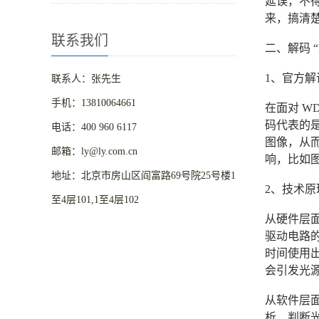
延误，不得
来，搞清
联系我们
二、解码 
1、官方解
联系人：张先生
手机：13810064661
在面对 W
码代表的
电话：400 960 6117
图像，从
邮箱：ly@ly.com.cn
响，比如
地址：北京市房山区阎富路69号院25号楼1
2、技术原
至4层101,1至4层102
从硬件层面
驱动电路的
时间使用出
会引发光源
从软件层
析，判断光