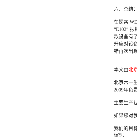
六、总结
在探索 W
“E102
款设备有了
升应对设备
错再次出
本文由
北
北京六一生
2009
主要生产
如果您对我
我们的目
标签：