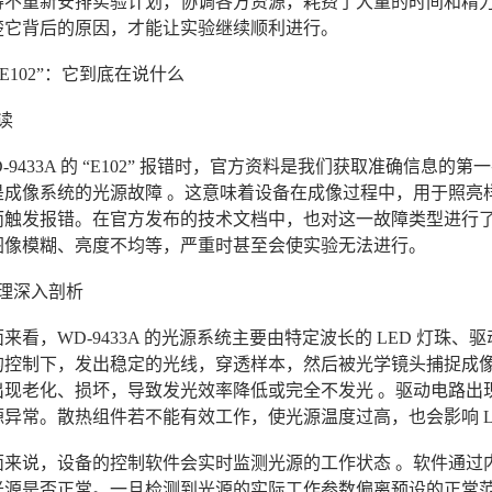
不重新安排实验计划，协调各方资源，耗费了大量的时间和精力。所
楚它背后的原因，才能让实验继续顺利进行。
“E102”：它到底在说什么
读
D-9433A 的 “E102” 报错时，官方资料是我们获取准确信息的第
是成像系统的光源故障 。这意味着设备在成像过程中，用于照亮
而触发报错。在官方发布的技术文档中，也对这一故障类型进行
图像模糊、亮度不均等，严重时甚至会使实验无法进行。
理深入剖析
来看，WD-9433A 的光源系统主要由特定波长的 LED 灯珠、
控制下，发出稳定的光线，穿透样本，然后被光学镜头捕捉成像。当出
现老化、损坏，导致发光效率降低或完全不发光 。驱动电路出现
异常。散热组件若不能有效工作，使光源温度过高，也会影响 L
面来说，设备的控制软件会实时监测光源的工作状态 。软件通过
源是否正常。一旦检测到光源的实际工作参数偏离预设的正常范围，