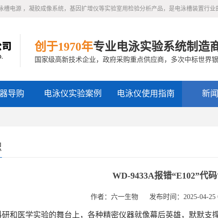
泳槽电源 ，凝胶成像系统，基因扩增仪等实验室用检验分析产品，是电泳槽装置行业
创于1970年
专业电泳实验系统制造
国家级高新技术企业，政府采购重点供应商，多次中标世界
器导购
电泳仪实验案例
电泳仪使用指南
新
识
WD-9433A报错“E102”
作者：六一生物
发布时间：2025-04-25 0
和医学实验的舞台上，各种精密仪器就像幕后英雄，默默支撑着无