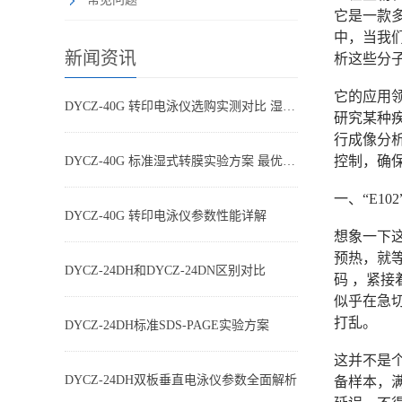
它是一款
中，当我们
新闻资讯
析这些分
它的应用
DYCZ-40G 转印电泳仪选购实测对比 湿转设备怎么选不踩坑
研究某种疾
行成像分
控制，确
DYCZ-40G 标准湿式转膜实验方案 最优参数搭配
一、“E10
DYCZ-40G 转印电泳仪参数性能详解
想象一下这
预热，就等
DYCZ-24DH和DYCZ-24DN区别对比
码 ，紧
似乎在急
打乱。
DYCZ-24DH标准SDS-PAGE实验方案
这并不是个
DYCZ-24DH双板垂直电泳仪参数全面解析
备样本，