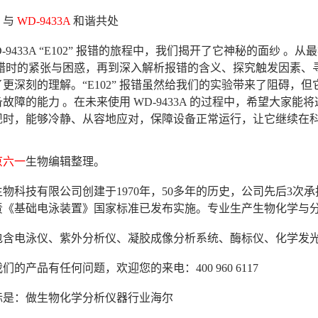
：与
WD-9433A
和谐共处
D-9433A “E102” 报错的旅程中，我们揭开了它神秘的面纱 。从
” 报错时的紧张与困惑，再到深入解析报错的含义、探究触发因
更深刻的理解。“E102” 报错虽然给我们的实验带来了阻碍，但
故障的能力 。在未来使用 WD-9433A 的过程中，希望大家能将
现时，能够冷静、从容地应对，保障设备正常运行，让它继续在科
京六一
生物编辑整理。
物科技有限公司创建于1970年，50多年的历史，公司先后3
年负责《基础电泳装置》国家标准已发布实施。专业生产生物化学与
包含电泳仪、紫外分析仪、凝胶成像分析系统、酶标仪、化学发
们的产品有任何问题，欢迎您的来电：400 960 6117
标是：做生物化学分析仪器行业海尔