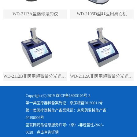
WD-2113A型迷你混匀仪
WD-2105D型非医用离心机
WD-2112B非医用超微量分光光度计（带荧光）
WD-2112A非医用超微量分光光度计（不带荧光）
Copyright (©) 2019
京ICP备13005105号-2
第一类医疗器械备案凭证：京房械备20190011号
第一类医疗器械生产备案凭证：京房药监械生产备
20190004号
互联网药品信息服务许可:（京）-非经营性-2023-
0028，点击查询详情