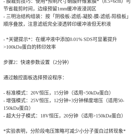
- 膜裁剪技巧：使用*预制尺寸硝酸纤维素膜*（8.5×6cm）可
节省裁剪时间，边缘预留1mm缓冲液浸润区
- 三明治结构组装：按「阴极板-滤纸-凝胶-膜-滤纸-阳极板」
顺序叠放，注意滤纸完全浸透转印缓冲液但无积液
- *关键提示*：在缓冲液中添加0.01% SDS可显著提升
>100kDa蛋白的转印效率
步骤2：快速参数设置（2分钟）
通过触控面板选择预设程序：
- 标准模式：20V恒压，15分钟（适用<50kDa蛋白）
- 增强模式：25V恒压，12分钟+3分钟梯度增压（适用50-
150kDa蛋白）
- 超大分子模式：18V恒压，20分钟（适用>150kDa蛋白）
*实验表明，分阶段电压策略可减少小分子蛋白过转现象*