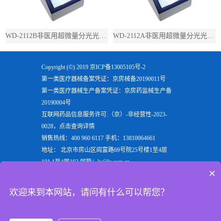
WD-2112B非医用超微量分光光度计（带荧光）
WD-2112A非医用超微量分光光度计（不带荧光）
Copyright (©) 2019
京ICP备13005105号-2
第一类医疗器械备案凭证：京房械备20190011号
第一类医疗器械生产备案凭证：京房药监械生产备
20190004号
互联网药品信息服务许可:（京）-非经营性-2023-
0028，点击查询详情
销售热线：400 960 6117 手机：13810064661
地址： 北京市房山区阎富路69号院25号楼1至4层
101,1至4层102 邮箱：ly@ly.com.cn
×
欢迎来到北京六一生物科技有限公司，六一生物专注
于生产
电泳仪
，
垂直电泳仪
，
水平电泳仪
，
蛋白电泳
欢迎来到本网站，请问有什么可以帮您？
仪
等实验室用检验分析产品，是电泳槽装置行业的重
点企业