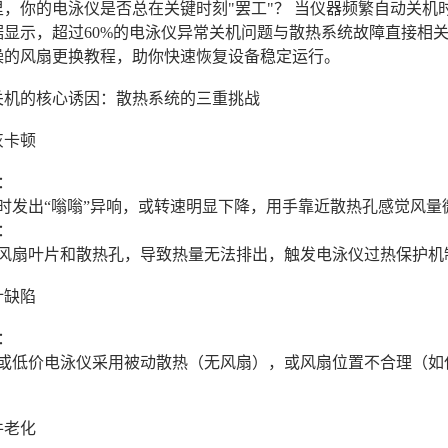
，你的电泳仪是否总在关键时刻"罢工"？ 当仪器频繁自动关机
据显示，超过60%的电泳仪异常关机问题与散热系统故障直接相
操的风扇更换教程，助你快速恢复设备稳定运行。
关机的核心诱因：散热系统的三重挑战
灰卡顿
征：
时发出“嗡嗡”异响，或转速明显下降，用手靠近散热孔感觉风
制：
风扇叶片和散热孔，导致热量无法排出，触发电泳仪过热保护机制
计缺陷
景：
或低价电泳仪采用被动散热（无风扇），或风扇位置不合理（如
件老化