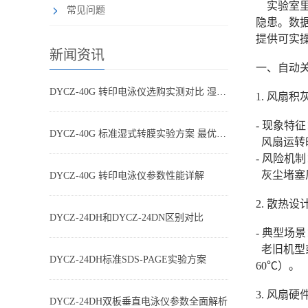
实验室里
常见问题
隐患。数
提供可实
新闻资讯
一、自动
DYCZ-40G 转印电泳仪选购实测对比 湿转设备怎么选不踩坑
1. 风扇积
- 现象特
DYCZ-40G 标准湿式转膜实验方案 最优参数搭配
风扇运转
- 风险机
灰尘堵塞
DYCZ-40G 转印电泳仪参数性能详解
2. 散热设
DYCZ-24DH和DYCZ-24DN区别对比
- 典型场
老旧机型
DYCZ-24DH标准SDS-PAGE实验方案
60℃）。
3. 风扇硬
DYCZ-24DH双板垂直电泳仪参数全面解析