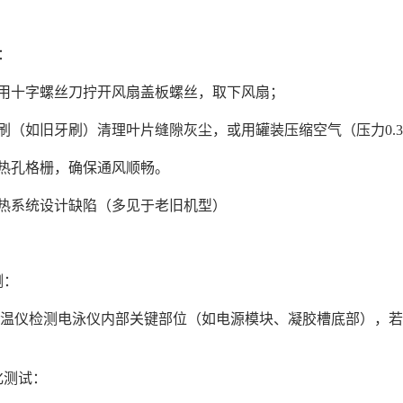
：
洁：
后用十字螺丝刀拧开风扇盖板螺丝，取下风扇；
毛刷（如旧牙刷）清理叶片缝隙灰尘，或用罐装压缩空气（压力0.
散热孔格栅，确保通风顺畅。
散热系统设计缺陷（多见于老旧机型）
：
实测：
温仪检测电泳仪内部关键部位（如电源模块、凝胶槽底部），若
优化测试：