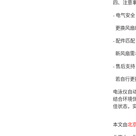
四、注意
- 电气安
更换风扇
- 配件匹
新风扇需与
- 售后支
若自行更
电泳仪自
结合环境
佳状态，
本文由
北