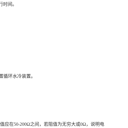
运行时间。
外置循环水冷装置。
在50-200Ω之间，若阻值为无穷大或0Ω，说明电