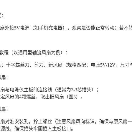
测试：
扇外接5V电源（如手机充电器），观察是否能正常转动；若不
：
换教程（以通用型轴流风扇为例）：
工具：十字螺丝刀、剪刀、新风扇（规格匹配：电压5V/12V，尺
风扇：
风扇与电泳仪主板的连接线（通常为2-3芯插头）；
固定风扇的4颗螺丝，取出旧风扇（图3）。
新风扇：
风扇对准安装孔，拧上螺丝（注意风扇风向标识，确保与原风扇
电源线，确保插头牢固插入主板接口。