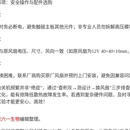
事项：安全操作与配件选购
全：
时务必断电，避免触碰主板其他元件；非专业人员勿拆解高压
配：
原风扇电压、尺寸、风向一致（如原风扇为12V 40×40×10m
持：
换困难，联系厂商购买原厂风扇并预约上门安装，避免因兼容
动关机频繁并非“绝症”，通过“查积灰→测设计→换风扇”三步排
优化，能有效降低散热故障发生率。若遇到复杂硬件问题，及时
实验才能更安心、高效！
京六一生物
编辑整理。