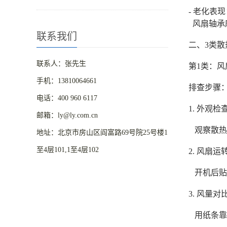
- 老化表
风扇轴承
联系我们
二、3类
联系人：张先生
第1类：风
手机：13810064661
排查步骤
电话：400 960 6117
1. 外观检
邮箱：ly@ly.com.cn
观察散热
地址：北京市房山区阎富路69号院25号楼1
至4层101,1至4层102
2. 风扇
开机后贴
3. 风量
用纸条靠