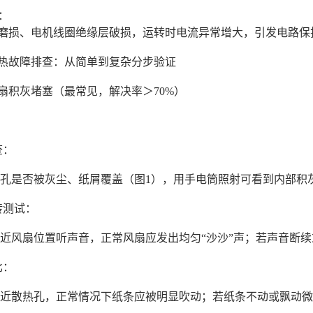
现：
磨损、电机线圈绝缘层破损，运转时电流异常增大，引发电路
散热故障排查：从简单到复杂分步验证
扇积灰堵塞（最常见，解决率＞70%）
：
查：
孔是否被灰尘、纸屑覆盖（图1），用手电筒照射可看到内部积
运转测试：
近风扇位置听声音，正常风扇应发出均匀“沙沙”声；若声音断
对比：
近散热孔，正常情况下纸条应被明显吹动；若纸条不动或飘动