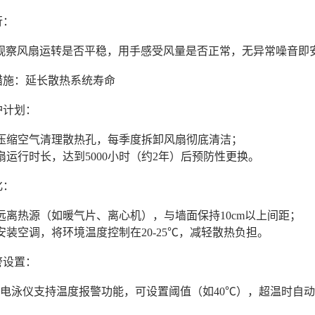
行：
察风扇运转是否平稳，用手感受风量是否正常，无异常噪音即
措施：延长散热系统寿命
维护计划：
用压缩空气清理散热孔，每季度拆卸风扇彻底清洁；
扇运行时长，达到5000小时（约2年）后预防性更换。
优化：
远离热源（如暖气片、离心机），与墙面保持10cm以上间距；
安装空调，将环境温度控制在20-25℃，减轻散热负担。
报警设置：
电泳仪支持温度报警功能，可设置阈值（如40℃），超温时自