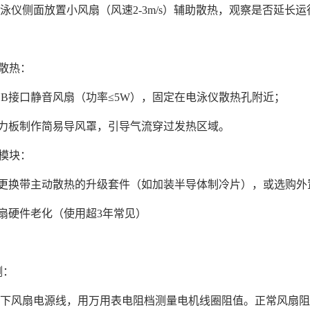
仪侧面放置小风扇（风速2-3m/s）辅助散热，观察是否延长
：
助散热：
USB接口静音风扇（功率≤5W），固定在电泳仪散热孔附近；
亚克力板制作简易导风罩，引导气流穿过发热区域。
热模块：
更换带主动散热的升级套件（如加装半导体制冷片），或选购
风扇硬件老化（使用超3年常见）
：
检测：
风扇电源线，用万用表电阻档测量电机线圈阻值。正常风扇阻值应