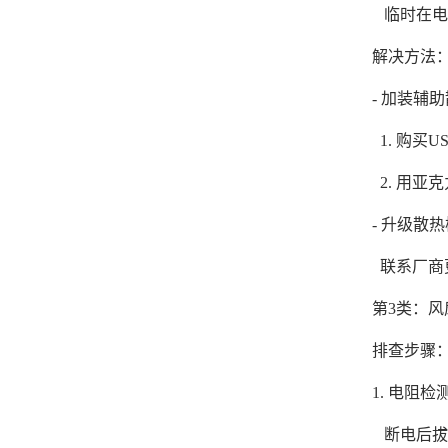
临时在电泳
解决方法
- 加装辅
1. 购买
2. 用
- 升级散
联系厂商
第3类：
排查步骤
1. 电阻
断电后拔下