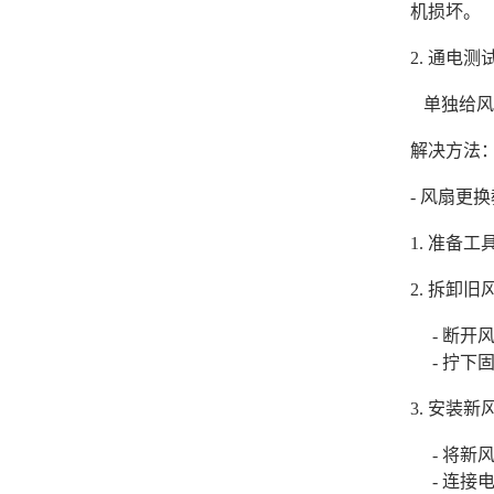
机损坏。
2. 通电
单独给风
解决方法
- 风扇更
1. 准备
2. 拆卸旧
- 断开
- 拧下
3. 安装
- 将新
- 连接