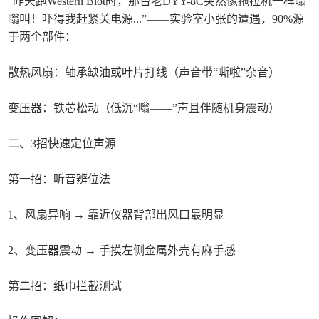
“昨天跑Western Blot时，那台老DYY-8C突然像拖拉机一样嗡
嗡叫！吓得我赶紧关电源...”——实验室小张的遭遇，90%源
于两个部件：
散热风扇：轴承缺油或叶片打线（声音带“嘶啦”杂音）
变压器：铁芯松动（低沉“嗡——”声且伴随机身震动）
二、3招快速定位声源
第一招：听音辨位法
1、风扇异响 → 靠近仪器背部出风口最明显
2、变压器震动 → 手摸左侧金属外壳有麻手感
第二招：纸巾拦截测试