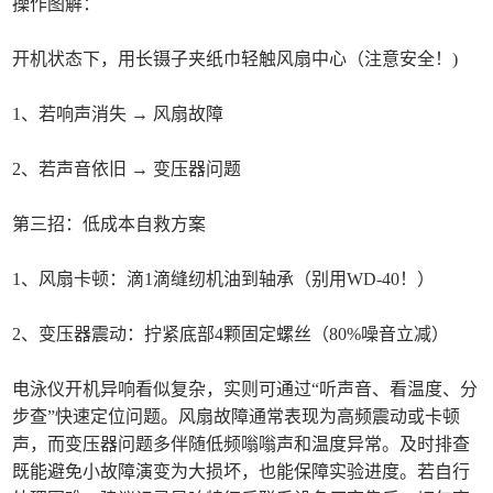
操作图解：
开机状态下，用长镊子夹纸巾轻触风扇中心（注意安全！)
1、若响声消失 → 风扇故障
2、若声音依旧 → 变压器问题
第三招：低成本自救方案
1、风扇卡顿：滴1滴缝纫机油到轴承（别用WD-40！）
2、变压器震动：拧紧底部4颗固定螺丝（80%噪音立减）
电泳仪开机异响看似复杂，实则可通过“听声音、看温度、分
步查”快速定位问题。风扇故障通常表现为高频震动或卡顿
声，而变压器问题多伴随低频嗡嗡声和温度异常。及时排查
既能避免小故障演变为大损坏，也能保障实验进度。若自行