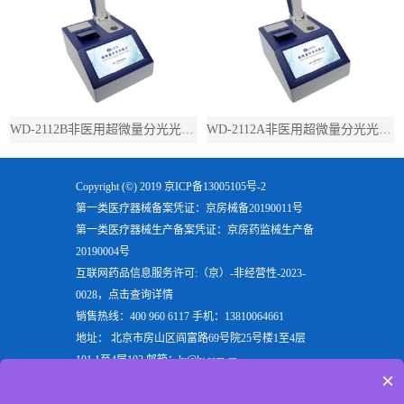
WD-2112B非医用超微量分光光度计（带荧光）
WD-2112A非医用超微量分光光度计（不带荧光）
Copyright (©) 2019
京ICP备13005105号-2
第一类医疗器械备案凭证：京房械备20190011号
第一类医疗器械生产备案凭证：京房药监械生产备
20190004号
互联网药品信息服务许可:（京）-非经营性-2023-
0028，点击查询详情
销售热线：400 960 6117 手机：13810064661
地址： 北京市房山区阎富路69号院25号楼1至4层
101,1至4层102 邮箱：ly@ly.com.cn
×
欢迎来到北京六一生物科技有限公司，六一生物专注
于生产
电泳仪
，
垂直电泳仪
，
水平电泳仪
，
蛋白电泳