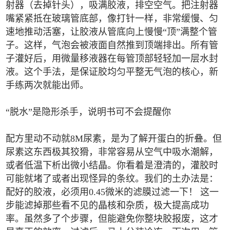
射器（去掉针头），吸满胶液，排空空气。把注射器
嘴紧紧抵在玻璃管底部，像打针一样，非常缓慢、匀
速地推动活塞，让胶液从管底向上慢慢“顶”满整个管
子。这样，气泡会被液面自然推到顶端排出。所有管
子灌好后，用微量移液器在每管顶部轻轻加一层水封
液。这个手法，是保证胶均匀平整无气泡的核心，新
手练两次就能出师。
“脱水”是隐形杀手，说明书可不会提醒你
配方里动不动就8M尿素，是为了解开蛋白的折叠。但
尿素这东西极其狡猾，非常容易从空气中吸水潮解，
或者低温下析出微小结晶。你看着是澄清的，灌胶时
可能就堵了或者出现怪异的条纹。我们的土办法是：
配好的胶液，必须用0.45微米的滤膜过滤一下！ 这一
步能滤掉那些看不见的晶核和杂质，极大提高成功
率。虽然多了个步骤，但能避免你整块胶报废，这才