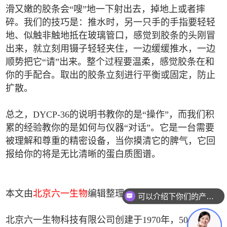
滑又嫩的胶条会“嗖”地一下射出去，掉地上或者摔
碎。我们的技巧是：推水时，另一只手的手指要轻轻
地、似触非触地抵在玻璃管口，感觉到胶条的头刚冒
出来，就立刻用镊子轻轻夹住，一边缓缓推水，一边
顺势把它“请”出来。整个过程要温柔，感觉胶条在和
你的手配合。取出的胶条立刻进行平衡或固定，防止
扩散。
总之，DYCP-36的说明书教你的是“操作”，而我们积
累的经验教你的是如何与仪器“对话”。它是一台需要
被理解和尊重的精密设备，当你摸清它的脾气，它回
报给你的将是无比清晰的蛋白质图谱。
本文由
北京六一生物
编辑整理。
可以介绍下你们的产品么
北京六一生物科技有限公司创建于1970年，50多年的