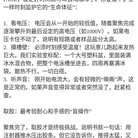
一样时刻监护它的“生命体征”：
1. 看电压： 电压会从一开始的较低值，随着聚焦完成
逐渐攀升到最后设定的高电压（如1000V）。如果电
压卡住不动了，说明有短路或者样品盐分太高。
2. 摸槽壁： 必须时刻感受温度！这玩意儿跑起来发热
巨大。我们实验室标配：一个大号塑料盆，里面装满
冰水混合物，把整个电泳槽坐进去，四周再塞满冰
袋。散热不行，一切白搭。
3. 听声音： 刚开始电流大，会有轻微的“嘶嘶”声，这
是正常的。如果声音变得异常或者突然没了，赶紧检
查。
取胶：最考验耐心和手感的“盲操作”
聚焦完了，取胶才是终极挑战。说明书就一句话：用
注射器推水压出胶条。但它没告诉你，推得太猛，又