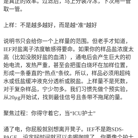
是真正的效率。过滤后，马上分装冷冻，下次用一管
取一管。
上样：不是越多越好，而是越“准”越好
说明书只会给你一个上样量的范围。但老手才知道，
IEF对盐离子浓度敏感得要命。如果你的样品盐浓度太
高（比如没脱好盐的血清），通电后会产生巨大的初
始电流，发热严重，甚至会把蛋白烧坏在加样位置，
形成一条垂直的“热点”条纹。所以，样品必须用超纯
水或低盐缓冲液充分透析或脱盐。上样量不是死数，
对于复杂样品，宁少勿多。我们习惯先做个预实验，
从20μg开始试，找到最佳信号且条带不拖尾的量。
聚焦过程：你得守着它，当“ICU护士”
通了电，你屁股就别想离开凳子。IEF不是跑SDS-
PAGE，设定好时间就可以去喝咖啡了。你要像个护士