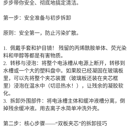
步步带你安全、彻底地搞定清洁。
第一步：安全准备与初步拆卸
原则：安全第一，防止污染扩散。
1. 佩戴手套和护目镜！ 残留的丙烯酰胺单体、荧光染
料和甲醇等都是有害物质。
2. 转移与浸泡：将整个电泳槽从电源上断开，转移到
水槽或一个大的塑料盘中。如果胶已经凝固在玻璃板
里，可以先将整个夹芯装置（玻璃板还装在夹芯框
里）浸泡在温水中（切忌热水！），让残余的凝胶软
化。
3. 拆卸外围部件：将电泳槽主体和缓冲液槽分离，倒
掉残余缓冲液。用去离子水简单冲洗外壳。
第二步：核心步骤——“双板夹芯”的拆卸技巧