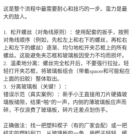
这是整个流程中最需要耐心和技巧的一步。蛮力是最
大的敌人。
1. 松开螺丝（对角线原则）：使用配套的扳手，按照
对角线顺序（例如，先松左上和右下的螺丝，再松右
上和左下的螺丝）逐渐、均匀地松开夹芯框上的所有
螺丝。这能避免夹芯框和玻璃板因受力不均而损坏。
2. 温柔地分离：螺丝完全松开后，不要强行拉扯。轻
轻打开夹芯框，将玻璃板组合（带着spacer和可能粘在
上面的旧胶）整体取出。
3. 分离玻璃板（关键！）：
错误示范（真实案例）：新手小王直接用刀片硬撬玻
璃板缝隙，结果“啪”的一声，内侧的薄玻璃板应声而
碎，不仅浪费了玻璃板，碎片还差点划伤手。
正确做法：找一把塑料楔子（有的厂家会配）或一把
结实的塑料刮刀。从玻璃板的一角，用楔子轻轻、缓