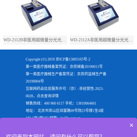
WD-2112B非医用超微量分光光度计（带荧光）
WD-2112A非医用超微量分光光度计（不带荧光）
Copyright (©) 2019
京ICP备13005105号-2
第一类医疗器械备案凭证：京房械备20190011号
第一类医疗器械生产备案凭证：京房药监械生产备
20190004号
互联网药品信息服务许可:（京）-非经营性-2023-
0028，点击查询详情
销售热线：400 960 6117 手机：13810064661
地址： 北京市房山区阎富路69号院25号楼1至4层
101,1至4层102 邮箱：ly@ly.com.cn
×
欢迎来到北京六一生物科技有限公司，六一生物专注
于生产
电泳仪
，
垂直电泳仪
，
水平电泳仪
，
蛋白电泳
欢迎来到本网站，请问有什么可以帮您？