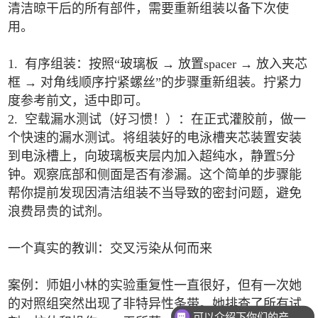
清洁晾干后的所有部件，需要重新组装以备下次使
用。
1. 有序组装：按照“玻璃板 → 放置spacer → 放入夹芯
框 → 对角线顺序拧紧螺丝”的步骤重新组装。拧紧力
度参考前文，适中即可。
2. 空载漏水测试（好习惯！）：在正式灌胶前，做一
个快速的漏水测试。将组装好的电泳槽夹芯装置安装
到电泳槽上，向玻璃板夹层内加入超纯水，静置5分
钟。观察底部和侧面是否有渗漏。这个简单的步骤能
帮你提前发现因清洁组装不当导致的密封问题，避免
浪费昂贵的试剂。
一个真实的教训：交叉污染从何而来
案例：师姐小林的实验重复性一直很好，但有一次她
的对照组突然出现了非特异性条带。她排查了所有试
可以介绍下你们的产品么