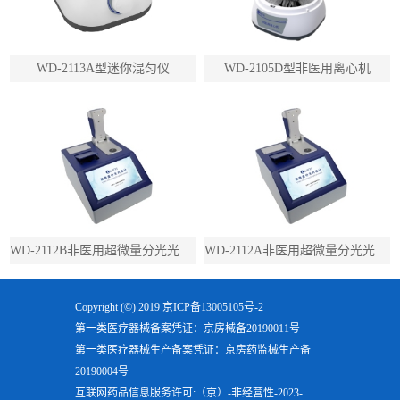
WD-2113A型迷你混匀仪
WD-2105D型非医用离心机
WD-2112B非医用超微量分光光度计（带荧光）
WD-2112A非医用超微量分光光度计（不带荧光）
Copyright (©) 2019
京ICP备13005105号-2
第一类医疗器械备案凭证：京房械备20190011号
第一类医疗器械生产备案凭证：京房药监械生产备
20190004号
互联网药品信息服务许可:（京）-非经营性-2023-