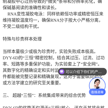
制凝胶中心过热导致的“微笑”条带和分辨率劣化，确
保碱基阅读的准确性和读长。
RNA变性凝胶电泳：同样依赖恒功率或精密恒压来
维持凝胶温度均一，确保RNA分子按大小严格分离，
不受二级结构干扰。
特殊与珍贵样本处理
当样本量极少或极为珍贵时，实验失败成本极高。
DYY-6D的“三恒”精密控制，结合其过压、过流、过功
率、短路等多重保护功能，为实验套上了“安全网”。
其数字化的精确设定和实时监控，使得每次实验的条
可以介绍下你们的产品么
件都能被完整记录和精确复现，这对于需要纵向对比
或方法学建立的研究至关重要。
三、 超越“三恒”：系统集成带来的综合优势