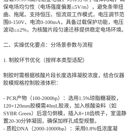
保电场均匀性（电场强度偏差≤5V/m），避免条带扭
曲、拖尾。支持恒压、恒流双工作模式，电压调节范
围0-150V、电流0-100mA，具备过载保护功能，电压
波动≤±2%，为核酸片段匀速迁移提供稳定电场环境。
二、实操优化要点：分场景参数与流程
1. 制胶环节优化（按样本类型适配）
制胶时需根据核酸片段长度选择凝胶浓度，结合仪器
胶模规格控制胶液体积：
- PCR产物（100-2000bp）：选用1.5%琼脂糖凝胶，
120×120mm胶模需40mL胶液，加入核酸染料（如
SYBR Green）后混匀倒模，插入8+18齿梳子，室温静
置20-30分钟凝固，确保加样孔成型规整。
- 质粒DNA（2000-10000bp）：采用0.8%低浓度凝