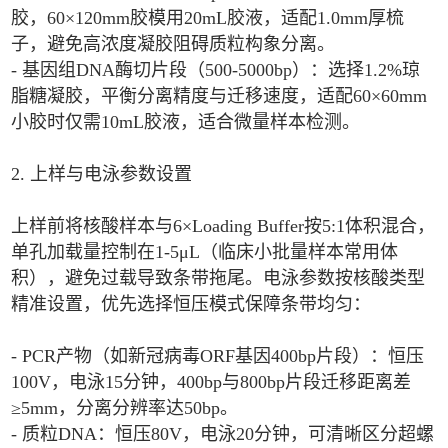
胶，60×120mm胶模用20mL胶液，适配1.0mm厚梳
子，避免高浓度凝胶阻碍质粒构象分离。
- 基因组DNA酶切片段（500-5000bp）：选择1.2%琼
脂糖凝胶，平衡分离精度与迁移速度，适配60×60mm
小胶时仅需10mL胶液，适合微量样本检测。
2. 上样与电泳参数设置
上样前将核酸样本与6×Loading Buffer按5:1体积混合，
单孔加载量控制在1-5μL（临床小批量样本常用体
积），避免过载导致条带拖尾。电泳参数按核酸类型
精准设置，优先选择恒压模式保障条带均匀：
- PCR产物（如新冠病毒ORF基因400bp片段）：恒压
100V，电泳15分钟，400bp与800bp片段迁移距离差
≥5mm，分离分辨率达50bp。
- 质粒DNA：恒压80V，电泳20分钟，可清晰区分超螺