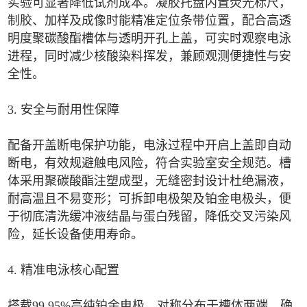
实验可显著降低试剂成本。凝胶托盘内置荧光标尺，
制胶、加样及成像时能精准定位条带位置，配合高透
明度聚碳酸酯槽体与透明开孔上盖，可实时观察电泳
进程，同时减少核酸染料挥发，兼顾观测便捷性与安
全性。
3. 安全与耐用性保障
配备开盖断电保护功能，电泳过程中开启上盖即自动
断电，有效规避触电风险，符合实验室安全规范。槽
体采用聚碳酸酯注塑成型，无缝密封设计杜绝漏液，
耐高温且不易变形；可拆卸电极架及铂金电极头，便
于彻底清洗缓冲液结晶与蛋白残留，降低交叉污染风
险，延长设备使用寿命。
4. 精准电泳核心配置
搭载99.95%高纯铂金电极，对称分布于槽体两端，确