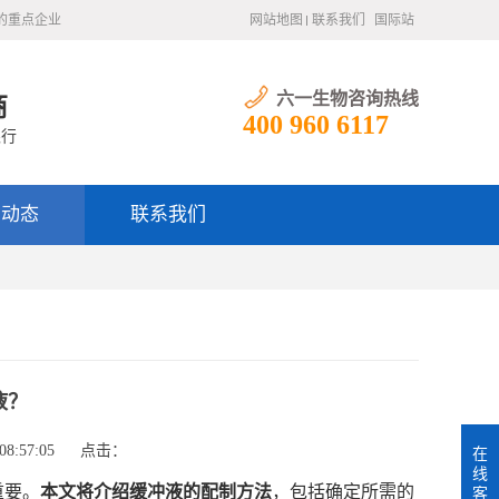
的重点企业
网站地图
联系我们
国际站
六一生物咨询热线
商
400 960 6117
银行
闻动态
联系我们
液？
8:57:05
点击：
在
线
重要。
本文将介绍缓冲液的配制方法
，包括确定所需的
客