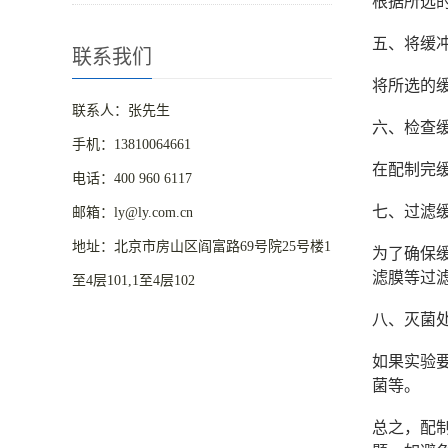
根据所选
五、将缓
联系我们
将所选的
联系人：张先生
六、检查
手机：13810064661
在配制完
电话：400 960 6117
七、过滤
邮箱：ly@ly.com.cn
地址：北京市房山区阎富路69号院25号楼1
为了确保
滤膜等过
至4层101,1至4层102
八、灭菌
如果实验
菌等。
总之，配