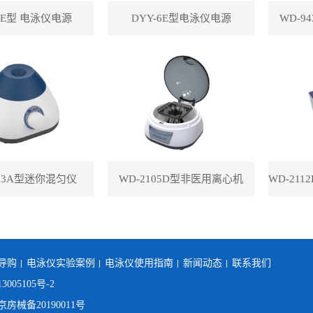
-8E型 电泳仪电源
DYY-6E型电泳仪电源
WD-9
113A型迷你混匀仪
WD-2105D型非医用离心机
导购
电泳仪实验案例
电泳仪使用指南
新闻动态
联系我们
3005105号-2
械备20190011号