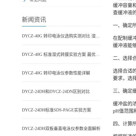
缓冲容量
查缓冲液
新闻资讯
一、确定
DYCZ-40G 转印电泳仪选购实测对比 湿转设备怎么选不踩坑
在配制缓
缓冲液能
DYCZ-40G 标准湿式转膜实验方案 最优参数搭配
二、选择
选择合适
DYCZ-40G 转印电泳仪参数性能详解
要求，选
三、确定
DYCZ-24DH和DYCZ-24DN区别对比
缓冲盐的浓
DYCZ-24DH标准SDS-PAGE实验方案
pH值范围
四、计算
DYCZ-24DH双板垂直电泳仪参数全面解析