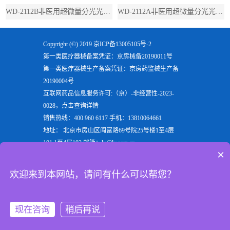
WD-2112B非医用超微量分光光度计（带荧光）
WD-2112A非医用超微量分光光度计（不带荧光）
Copyright (©) 2019
京ICP备13005105号-2
第一类医疗器械备案凭证：京房械备20190011号
第一类医疗器械生产备案凭证：京房药监械生产备
20190004号
互联网药品信息服务许可:（京）-非经营性-2023-
0028，点击查询详情
销售热线：400 960 6117 手机：13810064661
地址： 北京市房山区阎富路69号院25号楼1至4层
101,1至4层102 邮箱：ly@ly.com.cn
×
欢迎来到北京六一生物科技有限公司，六一生物专注
于生产
电泳仪
，
垂直电泳仪
，
水平电泳仪
，
蛋白电泳
欢迎来到本网站，请问有什么可以帮您？
仪
等实验室用检验分析产品，是电泳槽装置行业的重
点企业
现在咨询
稍后再说
首页
产品
手机
顶部