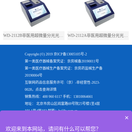
WD-2112B非医用超微量分光光度计（带荧光）
WD-2112A非医用超微量分光光度计（不带荧光）
Copyright (©) 2019
京ICP备13005105号-2
第一类医疗器械备案凭证：京房械备20190011号
第一类医疗器械生产备案凭证：京房药监械生产备
20190004号
互联网药品信息服务许可:（京）-非经营性-2023-
0028，点击查询详情
销售热线：400 960 6117 手机：13810064661
地址： 北京市房山区阎富路69号院25号楼1至4层
101,1至4层102 邮箱：ly@ly.com.cn
×
欢迎来到北京六一生物科技有限公司，六一生物专注
于生产
电泳仪
，
垂直电泳仪
，
水平电泳仪
，
蛋白电泳
欢迎来到本网站，请问有什么可以帮您？