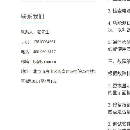
3. 检
联系我们
4. 功
况，以判
联系人：张先生
手机：13810064661
5. 通信
线或使用
电话：400 960 6117
三、故障
邮箱：ly@ly.com.cn
地址：北京市房山区阎富路69号院25号楼1
根据故障
至4层101,1至4层102
1. 更
的显示面
2. 修
触点是否
3. 调