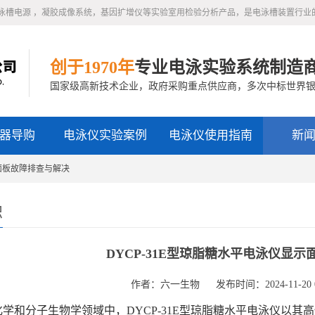
泳槽电源 ，凝胶成像系统，基因扩增仪等实验室用检验分析产品，是电泳槽装置行业
创于1970年
专业电泳实验系统制造
国家级高新技术企业，政府采购重点供应商，多次中标世界
器导购
电泳仪实验案例
电泳仪使用指南
新
示面板故障排查与解决
识
DYCP-31E型琼脂糖水平电泳仪显
作者：六一生物
发布时间：2024-11-20 0
学和分子生物学领域中，DYCP-31E型琼脂糖水平电泳仪以其