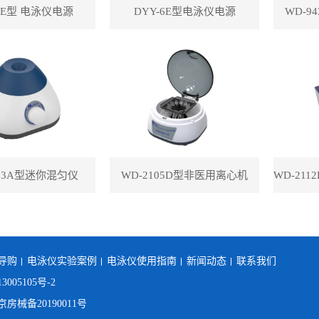
-8E型 电泳仪电源
DYY-6E型电泳仪电源
WD-9
113A型迷你混匀仪
WD-2105D型非医用离心机
导购
电泳仪实验案例
电泳仪使用指南
新闻动态
联系我们
3005105号-2
械备20190011号