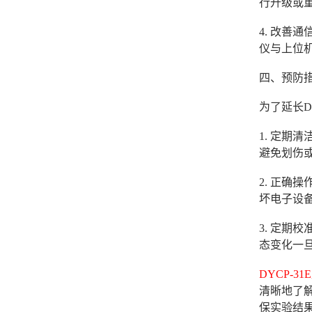
行升级或
4. 改
仪与上位
四、预防
为了延长D
1. 定
避免划伤
2. 正
坏电子设
3. 定
态变化一
DYCP-
清晰地了
保实验结