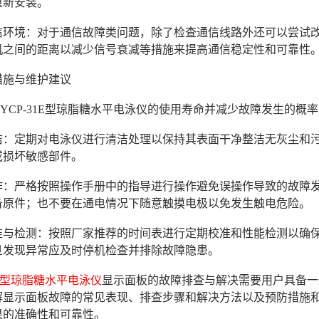
重新安装。
善通信环境：对于通信故障类问题，除了检查通信线路外还可以尝
机之间的距离以减少信号衰减等措施来提高通信稳定性和可靠性
措施与维护建议
YCP-31E型琼脂糖水平电泳仪的使用寿命并减少故障发生的
期清洁：定期对电泳仪进行清洁处理以保持其表面干净整洁无灰尘
或损坏敏感部件。
确操作：严格按照操作手册中的指导进行操作避免误操作导致的故
备原件；也不要在通电情况下随意触摸电极以免发生触电危险。
期校准与检测：按照厂家推荐的时间表进行定期校准和性能检测以
旦发现异常应及时停机检查并排除故障隐患。
31E型琼脂糖水平电泳仪
显示面板的故障排查与解决需要用户具备一
解显示面板故障的常见表现、排查步骤和解决方法以及预防措施
果的准确性和可靠性。