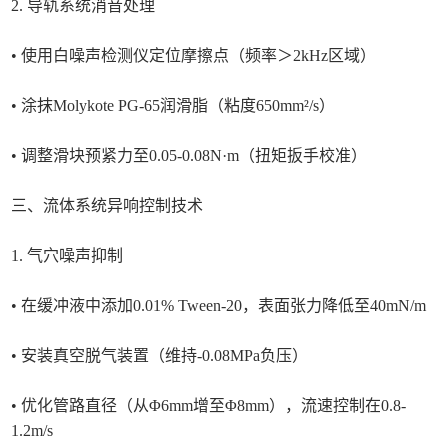
2. 导轨系统消音处理
• 使用白噪声检测仪定位摩擦点（频率＞2kHz区域）
• 涂抹Molykote PG-65润滑脂（粘度650mm²/s）
• 调整滑块预紧力至0.05-0.08N·m（扭矩扳手校准）
三、流体系统异响控制技术
1. 气穴噪声抑制
• 在缓冲液中添加0.01% Tween-20，表面张力降低至40mN/m
• 安装真空脱气装置（维持-0.08MPa负压）
• 优化管路直径（从Φ6mm增至Φ8mm），流速控制在0.8-
1.2m/s