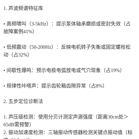
1. 声波频谱特征库
• 高频啸叫（3-5kHz）：提示泵体轴承磨损或密封失效（占
故障案例41%）
• 低频震动（50-200Hz）：反映电机转子失衡或固定螺栓松
动（占32%）
• 间歇性爆鸣：预示电极电弧放电或气穴现象（占19%）
• 规律性咔嗒声：提示齿轮箱齿隙异常（占8%）
2. 五步定位诊断法
1. 声压级检测：使用分贝计测定声源强度（距离30cm处＞
65dB需预警）
2. 振动加速度检测：三轴振动传感器检测关键点振动值（标