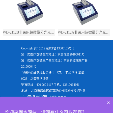
WD-2112B非医用超微量分光光度计（带荧光）
WD-2112A非医用超微量分光光度计（不带荧光）
Copyright (©) 2019
京ICP备13005105号-2
第一类医疗器械备案凭证：京房械备20190011号
第一类医疗器械生产备案凭证：京房药监械生产备
20190004号
互联网药品信息服务许可:（京）-非经营性-2023-
0028，点击查询详情
销售热线：400 960 6117 手机：13810064661
地址： 北京市房山区阎富路69号院25号楼1至4层
101,1至4层102 邮箱：ly@ly.com.cn
×
欢迎来到北京六一生物科技有限公司，六一生物专注
于生产
电泳仪
，
垂直电泳仪
，
水平电泳仪
，
蛋白电泳
欢迎来到本网站，请问有什么可以帮您？