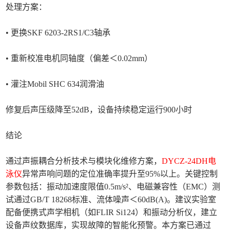
处理方案：
• 更换SKF 6203-2RS1/C3轴承
• 重新校准电机同轴度（偏差＜0.02mm）
• 灌注Mobil SHC 634润滑油
修复后声压级降至52dB，设备持续稳定运行900小时
结论
通过声振耦合分析技术与模块化维修方案，
DYCZ-24DH电
泳仪
异常声响问题的定位准确率提升至95%以上。关键控制
参数包括：振动加速度限值0.5m/s²、电磁兼容性（EMC）测
试通过GB/T 18268标准、流体噪声＜60dB(A)。建议实验室
配备便携式声学相机（如FLIR Si124）和振动分析仪，建立
设备声纹数据库，实现故障的智能化预警。本方案已通过