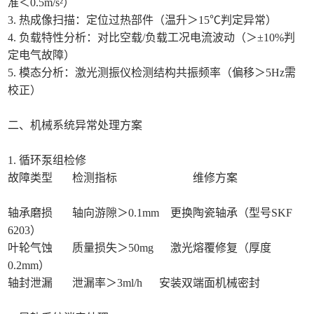
准＜0.5m/s²）
3. 热成像扫描：定位过热部件（温升＞15℃判定异常）
4. 负载特性分析：对比空载/负载工况电流波动（＞±10%判
定电气故障）
5. 模态分析：激光测振仪检测结构共振频率（偏移＞5Hz需
校正）
二、机械系统异常处理方案
1. 循环泵组检修
故障类型 检测指标 维修方案
轴承磨损 轴向游隙＞0.1mm 更换陶瓷轴承（型号SKF
6203）
叶轮气蚀 质量损失＞50mg 激光熔覆修复（厚度
0.2mm）
轴封泄漏 泄漏率＞3ml/h 安装双端面机械密封