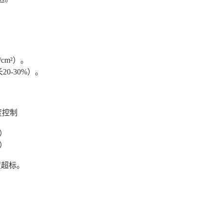
cm²）。
20-30%）。
度控制
环）
温）
度超标。