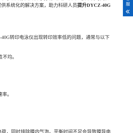
服
提供系统化的解决方案，助力科研人员
提升DYCZ-40G
YCZ-40G转印电泳仪出现转印效率低的问题，通常与以下
电性不均。
移速率。
面电荷，同时排除膜内气泡。平衡时间不足会导致膜导电