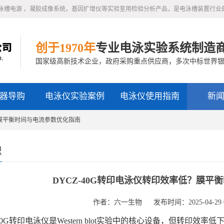
泳槽电源 ，凝胶成像系统，基因扩增仪等实验室用检验分析产品，是电泳槽装置行业
创于1970年
专业电泳实验系统制造
国家级高新技术企业，政府采购重点供应商，多次中标世界
器导购
电泳仪实验案例
电泳仪使用指南
新
低？膜平衡时间与电流参数优化指南
识
DYCZ-40G转印电泳仪转印效率低？膜平
作者：六一生物
发布时间：2025-04-29 0
40G转印电泳仪是Western blot实验中的核心设备，但转印