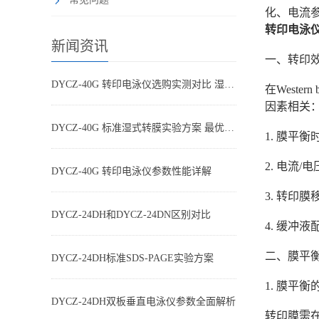
化、电流
转印电泳
新闻资讯
一、转印
DYCZ-40G 转印电泳仪选购实测对比 湿转设备怎么选不踩坑
在West
因素相关
DYCZ-40G 标准湿式转膜实验方案 最优参数搭配
1. 膜平
2. 电流
DYCZ-40G 转印电泳仪参数性能详解
3. 转印
DYCZ-24DH和DYCZ-24DN区别对比
4. 缓冲
二、膜平
DYCZ-24DH标准SDS-PAGE实验方案
1. 膜平
DYCZ-24DH双板垂直电泳仪参数全面解析
转印膜需