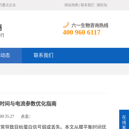
的重点企业
网站地图
联系我们
国际站
六一生物咨询热线
商
400 960 6117
银行
闻动态
联系我们
衡时间与电流参数优化指南
9:35:27
点击：
在
线
效率低下常导致目标蛋白信号弱或丢失。本文从膜平衡时间优
客