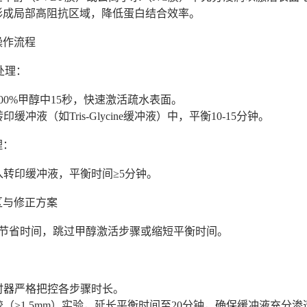
形成局部高阻抗区域，降低蛋白结合效率。
化操作流程
膜处理：
100%甲醇中15秒，快速激活疏水表面。
印缓冲液（如Tris-Glycine缓冲液）中，平衡10-15分钟。
处理：
入转印缓冲液，平衡时间≥5分钟。
误区与修正方案
：为节省时间，跳过甲醇激活步骤或缩短平衡时间。
计时器严格把控各步骤时长。
胶（>1.5mm）实验，延长平衡时间至20分钟，确保缓冲液充分