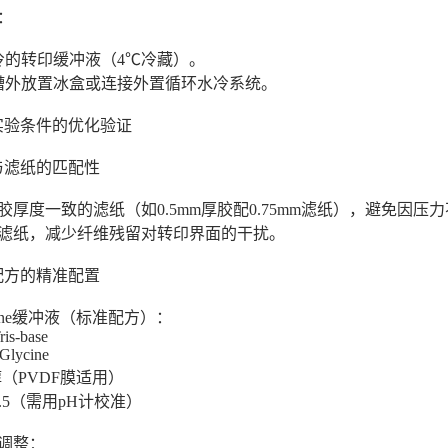
案：
预冷的转印缓冲液（4℃冷藏）。
印槽外放置冰盒或连接外置循环水冷系统。
实验条件的优化验证
膜与滤纸的匹配性
凝胶厚度一致的滤纸（如0.5mm厚胶配0.75mm滤纸），避免因
无尘滤纸，减少纤维残留对转印界面的干扰。
液配方的精准配置
Glycine缓冲液（标准配方）：
ris-base
Glycine
甲醇（PVDF膜适用）
3-8.5（需用pH计校准）
度调整：