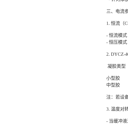
三、电流
1. 恒流（Co
- 恒流模
- 恒压模
2. DYC
凝胶类
小型胶 （
中型胶 （
注：若设
3. 温度
- 当缓冲