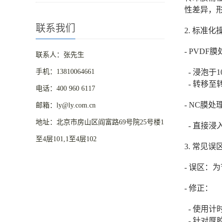
性差异，
联系我们
2. 标准
- PVDF
联系人：张先生
手机：13810064661
- 浸泡于
- 转移至转
电话：400 960 6117
- NC膜
邮箱：ly@ly.com.cn
地址：北京市房山区阎富路69号院25号楼1
- 直接浸
至4层101,1至4层102
3. 常见
- 误区
- 修正：
- 使用
- 针对厚