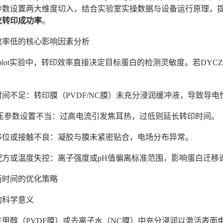
参数设置两大维度切入，结合实验室实操数据与设备运行原理，
仪转印成功率
。
效率低的核心影响因素分析
ern blot实验中，转印效率直接决定目标蛋白的检测灵敏度。若D
：
衡时间不足：转印膜（PVDF/NC膜）未充分浸润缓冲液，导致导
/电压参数设置不当：过高电流引发焦耳热，过低则延长转印时间。
膜移位或接触不良：凝胶与膜未紧密贴合，电场分布异常。
液配方或温度失控：离子强度或pH值偏离标准范围，影响蛋白迁
衡时间的优化策略
衡的科学意义
在甲醇（PVDF膜）或去离子水（NC膜）中充分浸润以激活表