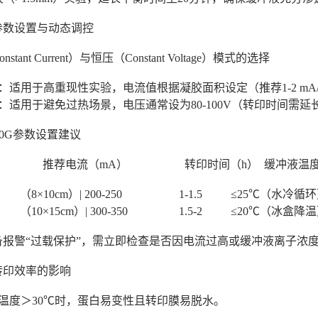
参数设置与动态调控
nstant Current）与恒压（Constant Voltage）模式的选择
式：适用于高重现性实验，电流值根据凝胶面积设定（推荐1-2 mA/
式：适用于避免过热场景，电压通常设为80-100V（转印时间需延长
Z-40G参数设置建议
型 推荐电流（mA） 转印时间（h） 缓冲液温
8×10cm）| 200-250 1-1.5 ≤25℃（水冷循
10×15cm）| 300-350 1.5-2 ≤20℃（冰盒降
备报警“过载保护”，需立即检查是否因电流过高或缓冲液离子浓
对转印效率的影响
液温度＞30℃时，蛋白易变性且转印膜易脱水。