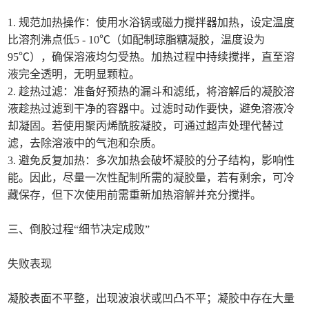
1. 规范加热操作：使用水浴锅或磁力搅拌器加热，设定温度
比溶剂沸点低5 - 10℃（如配制琼脂糖凝胶，温度设为
95℃），确保溶液均匀受热。加热过程中持续搅拌，直至溶
液完全透明，无明显颗粒。
2. 趁热过滤：准备好预热的漏斗和滤纸，将溶解后的凝胶溶
液趁热过滤到干净的容器中。过滤时动作要快，避免溶液冷
却凝固。若使用聚丙烯酰胺凝胶，可通过超声处理代替过
滤，去除溶液中的气泡和杂质。
3. 避免反复加热：多次加热会破坏凝胶的分子结构，影响性
能。因此，尽量一次性配制所需的凝胶量，若有剩余，可冷
藏保存，但下次使用前需重新加热溶解并充分搅拌。
三、倒胶过程“细节决定成败”
失败表现
凝胶表面不平整，出现波浪状或凹凸不平；凝胶中存在大量