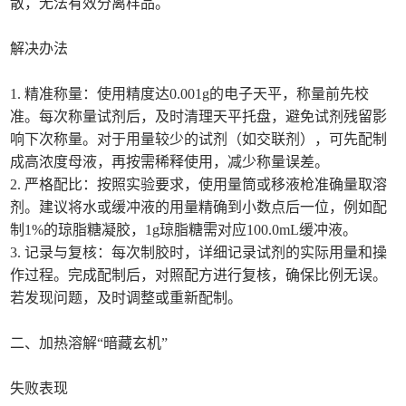
散，无法有效分离样品。
解决办法
1. 精准称量：使用精度达0.001g的电子天平，称量前先校
准。每次称量试剂后，及时清理天平托盘，避免试剂残留影
响下次称量。对于用量较少的试剂（如交联剂），可先配制
成高浓度母液，再按需稀释使用，减少称量误差。
2. 严格配比：按照实验要求，使用量筒或移液枪准确量取溶
剂。建议将水或缓冲液的用量精确到小数点后一位，例如配
制1%的琼脂糖凝胶，1g琼脂糖需对应100.0mL缓冲液。
3. 记录与复核：每次制胶时，详细记录试剂的实际用量和操
作过程。完成配制后，对照配方进行复核，确保比例无误。
若发现问题，及时调整或重新配制。
二、加热溶解“暗藏玄机”
失败表现