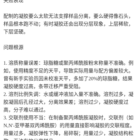
失败表现
配制的凝胶要么太软无法支撑样品分离，要么硬得像石头，
样品根本跑不动；有时凝胶还会出现分层现象，上层稀软，
下层坚硬。
问题根源
1. 溶质称量误差：琼脂糖或聚丙烯酰胺粉末称量不准确。例
如，使用精度不足的天平，导致实际用量与配方偏差较大。
曾有新手实验员因未校准天平，多加了20%的琼脂糖，结果
凝胶硬度过高，条带迁移严重受阻。
2. 溶剂比例失调：水或缓冲液加入量不准确。溶剂过多，凝
胶凝固后孔径过大，分离效果差；溶剂过少，凝胶硬度过
高，分子难以通过。
3. 交联剂使用不当：在制备聚丙烯酰胺凝胶时，交联剂（如
N,N'-亚甲基双丙烯酰胺）的用量直接影响凝胶的交联程度。
用量过多，凝胶弹性下降，易碎裂；用量过少，凝胶结构松