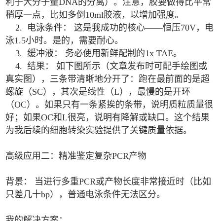
利于大分子量DNA的分离）。注意，胶要做得比平常
稍厚一点，比如多倒10ml胶液，以增加强度。
2. 电泳条件： 这是我成功的核心——恒压70V，电
泳1.5小时。是的，需要耐心。
3. 缓冲液： 务必使用新鲜配制的1x TAE。
4. 结果： 如下图所示（文章发布时可配手绘图或
真实图），三条带清晰地分开了：跑在最前面的是超
螺旋（SC），其次是线性（L），最慢的是开环
（OC）。如果只有一条紧挨的条带，说明质粒质量很
好；如果OC和L很亮，说明有降解或缺口。这个结果
为我后续的细胞转染实验提供了关键质量依据。
高级应用二：精准鉴定复杂PCR产物
背景： 当进行多重PCR或产物长度非常接近时（比如
只差几十bp），普通电泳条件无法区分。
我的解决方案：