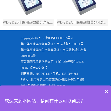
WD-2112B非医用超微量分光光度计（带荧光）
WD-2112A非医用超微量分光光度计（不带荧光）
Copyright (©) 2019
京ICP备13005105号-2
第一类医疗器械备案凭证：京房械备20190011号
第一类医疗器械生产备案凭证：京房药监械生产备
20190004号
互联网药品信息服务许可:（京）-非经营性-2023-
0028，点击查询详情
销售热线：400 960 6117 手机：13810064661
地址： 北京市房山区阎富路69号院25号楼1至4层
101,1至4层102 邮箱：ly@ly.com.cn
×
欢迎来到北京六一生物科技有限公司，六一生物专注
于生产
电泳仪
，
垂直电泳仪
，
水平电泳仪
，
蛋白电泳
欢迎来到本网站，请问有什么可以帮您？
仪
等实验室用检验分析产品，是电泳槽装置行业的重
点企业