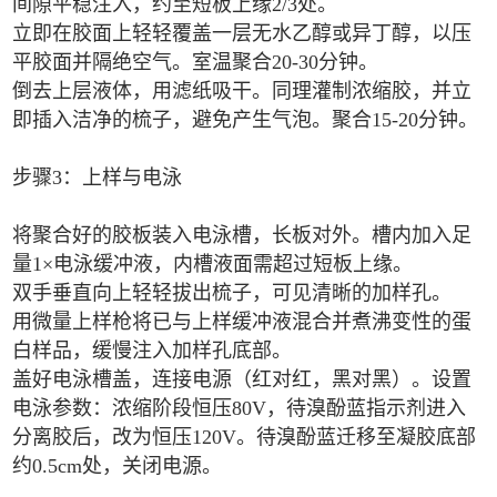
间隙平稳注入，约至短板上缘2/3处。
立即在胶面上轻轻覆盖一层无水乙醇或异丁醇，以压
平胶面并隔绝空气。室温聚合20-30分钟。
倒去上层液体，用滤纸吸干。同理灌制浓缩胶，并立
即插入洁净的梳子，避免产生气泡。聚合15-20分钟。
步骤3：上样与电泳
将聚合好的胶板装入电泳槽，长板对外。槽内加入足
量1×电泳缓冲液，内槽液面需超过短板上缘。
双手垂直向上轻轻拔出梳子，可见清晰的加样孔。
用微量上样枪将已与上样缓冲液混合并煮沸变性的蛋
白样品，缓慢注入加样孔底部。
盖好电泳槽盖，连接电源（红对红，黑对黑）。设置
电泳参数：浓缩阶段恒压80V，待溴酚蓝指示剂进入
分离胶后，改为恒压120V。待溴酚蓝迁移至凝胶底部
约0.5cm处，关闭电源。